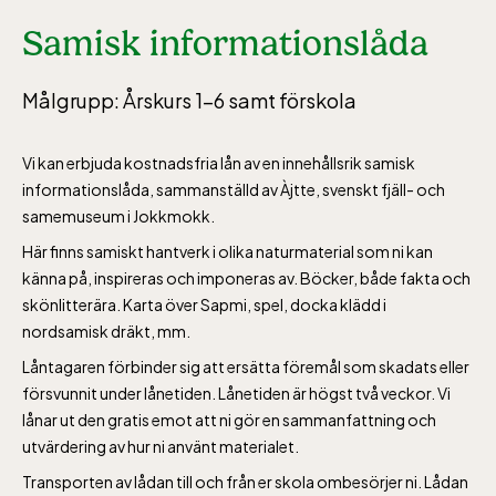
Samisk informationslåda
Målgrupp: Årskurs 1-6 samt förskola
Vi kan erbjuda kostnadsfria lån av en innehållsrik samisk
informationslåda‚ sammanställd av Àjtte‚ svenskt fjäll- och
Lill-Skansen, inkluderad i entrén
samemuseum i Jokkmokk.
Här finns samiskt hantverk i olika naturmaterial som ni kan
känna på, inspireras och imponeras av. Böcker, både fakta och
jan-mars vardagar 10-15, helger 10-16, april
skönlitterära. Karta över Sapmi, spel, docka klädd i
alla dagar 10-16, maj-september 10-18,
nordsamisk dräkt, mm.
oktober-december vardagar 10-15 helger
Låntagaren förbinder sig att ersätta föremål som skadats eller
10-16
försvunnit under lånetiden. Lånetiden är högst två veckor. Vi
lånar ut den gratis emot att ni gör en sammanfattning och
utvärdering av hur ni använt materialet.
Transporten av lådan till och från er skola ombesörjer ni. Lådan