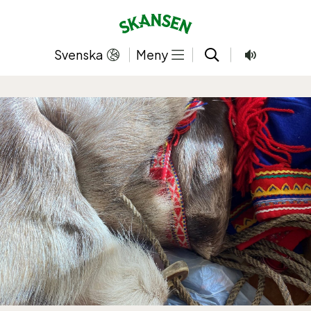
Hoppa
till
innehållet
Svenska
Meny