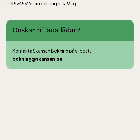
är 45x45x25 cm och väger ca 9 kg.
Baltic Sea Science Center inkluderad i
entrén
Önskar ni låna lådan?
jan-mars vardagar 10-15, helger 10-16, april
alla dagar 10-16, maj-september 10-18,
Kontakta Skansen Bokning på e-post:
oktober-december vardagar 10-15 helger
bokning@skansen.se
10-16
Bergbanan
Bergbanan har