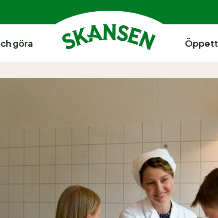
och göra
Öppett