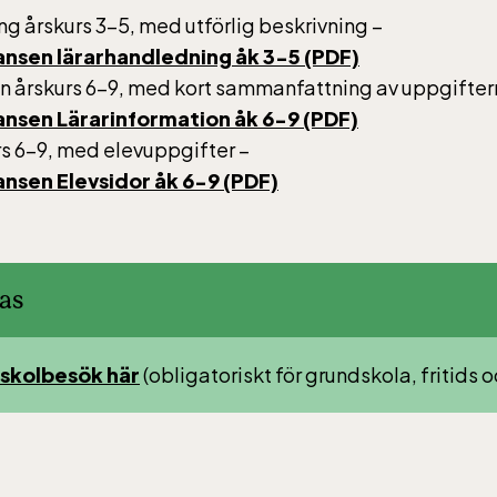
gbanan
g årskurs 3–5‚ med utförlig beskrivning –
nsen lärarhandledning åk 3-5 (PDF)
n årskurs 6–9‚ med kort sammanfattning av uppgifter
anan har öppet under
nsen Lärarinformation åk 6-9 (PDF)
, helger i april och
rs 6–9‚ med elevuppgifter –
ter dagligen. Bergbanan
nsen Elevsidor åk 6-9 (PDF)
 35:- för uppfärd och
d för alla över 4 år.
tolsburna med ledsagare
ratis.
as
 skolbesök här
(obligatoriskt för grundskola, fritids
sen-Akvariet
 10 alla dagar, se kalendariet för exakta öppettider.