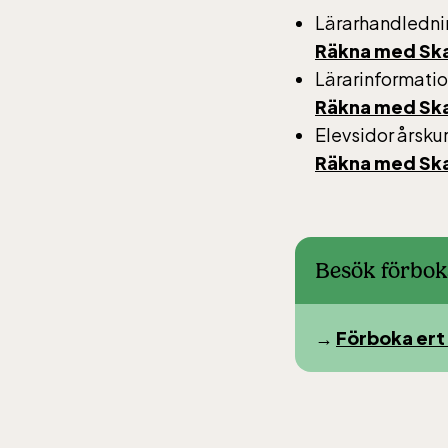
Ber
Lärarhandlednin
Räkna med Ska
Lärarinformatio
Bergb
Räkna med Ska
påsken
Elevsidor årsku
däref
Räkna med Ska
kostar
nedfär
Rulls
åker g
Besök förbok
→
Förboka ert
Skan
Öppnar