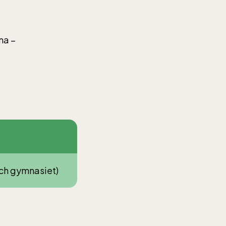
na –
 och gymnasiet)
 Entré