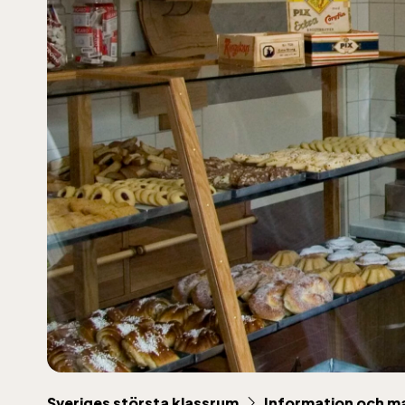
Lill
Sveriges största klassrum
Information och mate