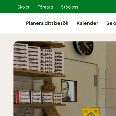
Hoppa
Skolor
Företag
Stöd oss
till
innehållet
Planera ditt besök
Kalender
Se 