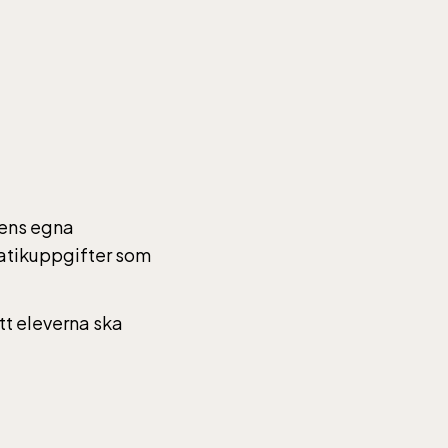
6,
helger
sens egna
atikuppgifter som
6,
tt eleverna ska
helger