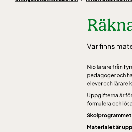
Räkna
jan-ma
maj-s
10-16
Var finns ma
Nio lärare från fy
Balt
pedagoger och ha
elever och lärare
jan-ma
Uppgifterna är fö
maj-s
formulera och lösa
10-16
Skolprogrammet v
Materialet är upp