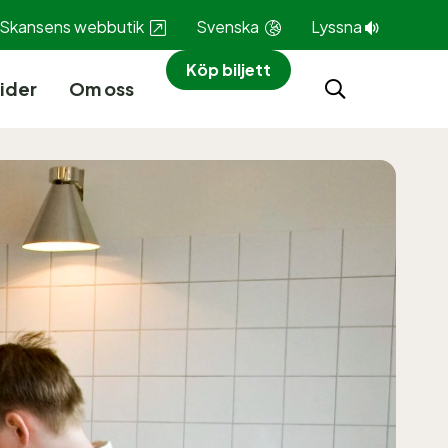
Skansens webbutik
Svenska
Lyssna
Köp biljett
ider
Om oss