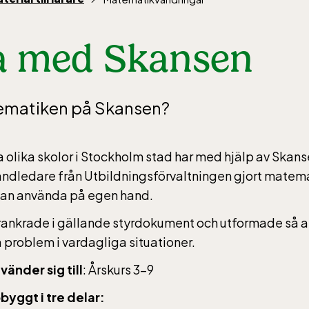
 med Skansen
rs vardagar 10-15, helger 10-16, april alla dagar 10-1
eptember 10-18, oktober-december vardagar 10-15 
tematiken på Skansen?
ra olika skolor i Stockholm stad har med hjälp av Skan
ic Sea Science Center inkluderad i entrén
ndledare från Utbildningsförvaltningen gjort matem
 kan använda på egen hand.
rs vardagar 10-15, helger 10-16, april alla dagar 10-1
rankrade i gällande styrdokument och utformade så a
eptember 10-18, oktober-december vardagar 10-15 
 problem i vardagliga situationer.
änder sig till
: Årskurs 3–9
byggt i tre delar: