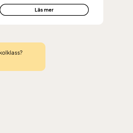
Läs mer
skolklass?
 Entré