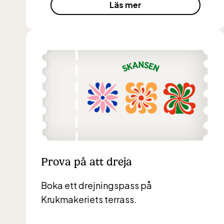
Läs mer
maj-s
10-16
Balt
jan-ma
maj-s
10-16
Prova på att dreja
Boka ett drejningspass på
Krukmakeriets terrass.
Ber