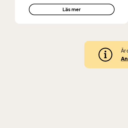
Bergb
Läs mer
påsken
däref
kostar
nedfär
Rulls
Är 
åker g
An
Skan
Öppnar
tillk