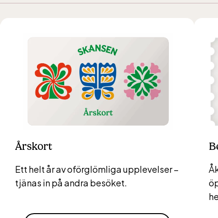
Årskort
B
Ett helt år av oförglömliga upplevelser
–
Åk
tjänas in på andra besöket.
öp
-Skansen, inkluderad i entrén
he
rs vardagar 10-15, helger 10-16, april alla dagar 10-1