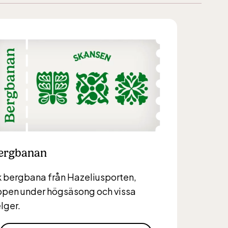
ergbanan
 bergbana från Hazeliusporten,
pen under högsäsong och vissa
lger.
6,