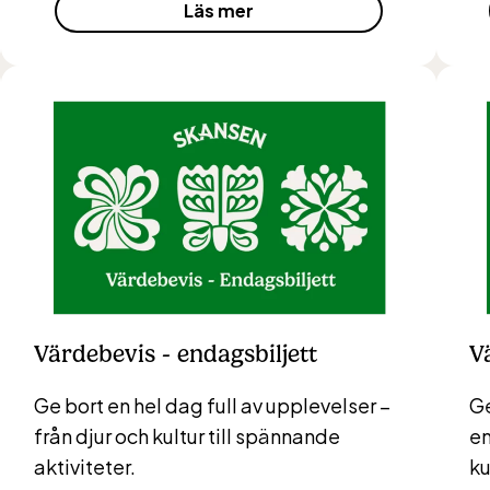
Läs mer
eptember 10-18, oktober-december vardagar 10-15 
ic Sea Science Center inkluderad i entrén
rs vardagar 10-15, helger 10-16, april alla dagar 10-1
eptember 10-18, oktober-december vardagar 10-15 
Värdebevis - endagsbiljett
V
Ge bort en hel dag full av upplevelser –
Ge
från djur och kultur till spännande
en
gbanan
aktiviteter.
ku