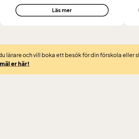
anan har öppet under
Läs mer
, helger i april och
ter dagligen. Bergbanan
 35:- för uppfärd och
d för alla över 4 år.
tolsburna med ledsagare
du lärare och vill boka ett besök för din förskola eller 
ratis.
mäl er här!
sen-Akvariet
 10 alla dagar, se kalendariet för exakta öppettider.
ommer