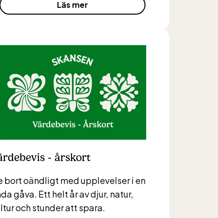
Läs mer
helger
6,
helger
ärdebevis - årskort
 bort oändligt med upplevelser i en
da gåva. Ett helt år av djur, natur,
ltur och stunder att spara.