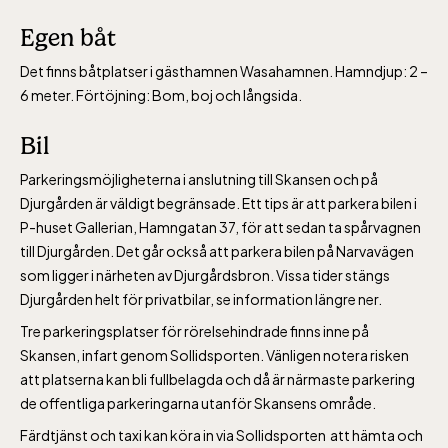
oktober-december vardagar 10-15 helger
Egen båt
10-16
Det finns båtplatser i gästhamnen Wasahamnen. Hamndjup: 2 –
6 meter. Förtöjning: Bom, boj och långsida.
Bil
Baltic Sea Science Center inkluderad i
Parkeringsmöjligheterna i anslutning till Skansen och på
Djurgården är väldigt begränsade. Ett tips är att parkera bilen i
entrén
P-huset Gallerian, Hamngatan 37, för att sedan ta spårvagnen
till Djurgården. Det går också att parkera bilen på Narvavägen
jan-mars vardagar 10-15, helger 10-16, april
som ligger i närheten av Djurgårdsbron. Vissa tider stängs
Djurgården helt för privatbilar, se information längre ner.
alla dagar 10-16, maj-september 10-18,
oktober-december vardagar 10-15 helger
Tre parkeringsplatser för rörelsehindrade finns inne på
Skansen, infart genom Sollidsporten. Vänligen notera risken
10-16
att platserna kan bli fullbelagda och då är närmaste parkering
de offentliga parkeringarna utanför Skansens område.
Färdtjänst och taxi kan köra in via Sollidsporten att hämta och