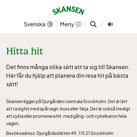
Hoppa
till
innehållet
Svenska
Meny
Hitta hit
Det finns många olika sätt att ta sig till Skansen.
Här får du hjälp att planera din resa hit på bästa
sätt!
Skansen ligger på Djurgården i centrala Stockholm. Det är lätt
att ta sig hit med spårvagn, buss eller färja. Det är också trevligt
att cykla eller promenera hit, med gång- och cykelbanor hela
vägen.
Besöksadress: Djurgårdsslätten 49, 115 21 Stockholm