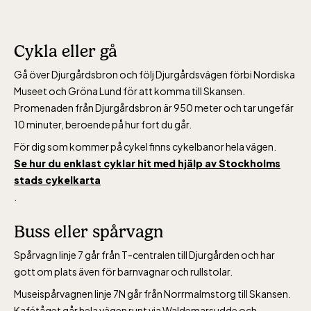
Cykla eller gå
Gå över Djurgårdsbron och följ Djurgårdsvägen förbi Nordiska
Museet och Gröna Lund för att komma till Skansen.
Promenaden från Djurgårdsbron är 950 meter och tar ungefär
10 minuter, beroende på hur fort du går.
För dig som kommer på cykel finns cykelbanor hela vägen.
Se hur du enklast cyklar hit med hjälp av Stockholms
stads cykelkarta
.
Buss eller spårvagn
Spårvagn linje 7 går från T-centralen till Djurgården och har
gott om plats även för barnvagnar och rullstolar.
Museispårvagnen linje 7N går från Norrmalmstorg till Skansen.
Kafétåget går hela vägen runt via Waldemarsudde och