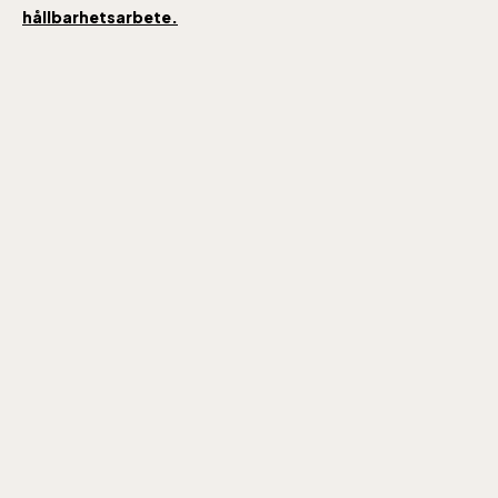
hållbarhetsarbete.
Skansen-Akvariet
Öppnar 10 alla dagar, se kalendariet för
exakta öppettider. Entré tillkommer