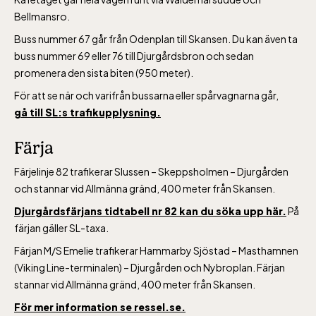
Bellmansro.
Buss nummer 67 går från Odenplan till Skansen. Du kan även ta
buss nummer 69 eller 76 till Djurgårdsbron och sedan
promenera den sista biten (950 meter).
För att se när och varifrån bussarna eller spårvagnarna går,
gå till SL:s trafikupplysning.
Färja
Färjelinje 82 trafikerar Slussen – Skeppsholmen – Djurgården
och stannar vid Allmänna gränd, 400 meter från Skansen.
Djurgårdsfärjans tidtabell nr 82 kan du söka upp här.
På
färjan gäller SL-taxa.
Lill-Skansen, inkluderad i entrén
Färjan M/S Emelie trafikerar Hammarby Sjöstad – Masthamnen
(Viking Line-terminalen) – Djurgården och Nybroplan. Färjan
jan-mars vardagar 10-15, helger 10-16, april
stannar vid Allmänna gränd, 400 meter från Skansen.
alla dagar 10-16, maj-september 10-18,
För mer information se ressel.se.