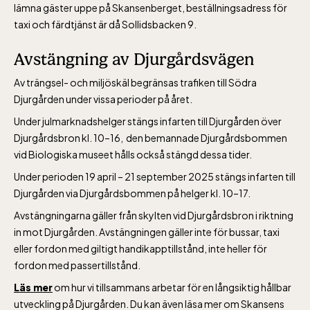
lämna gäster uppe på Skansenberget, beställningsadress för
taxi och färdtjänst är då Sollidsbacken 9.
Bergbanan
Avstängning av Djurgårdsvägen
Bergbanan har
Av trängsel- och miljöskäl begränsas trafiken till Södra
Djurgården under vissa perioder på året.
öppet under
påsken, helger i
Under julmarknadshelger stängs infarten till Djurgården över
Djurgårdsbron kl. 10–16, den bemannade Djurgårdsbommen
april och därefter
vid Biologiska museet hålls också stängd dessa tider.
dagligen.
Under perioden 19 april – 21 september 2025 stängs infarten till
Bergbanan kostar
Djurgården via Djurgårdsbommen på helger kl. 10–17.
35:- för uppfärd
Avstängningarna gäller från skylten vid Djurgårdsbron i riktning
och nedfärd för alla
in mot Djurgården. Avstängningen gäller inte för bussar, taxi
över 4 år.
eller fordon med giltigt handikapp­tillstånd, inte heller för
Rullstolsburna med
fordon med passertillstånd.
ledsagare åker
Läs mer
om hur vi tillsammans arbetar för en långsiktig hållbar
gratis.
utveckling på Djurgården. Du kan även läsa mer om Skansens