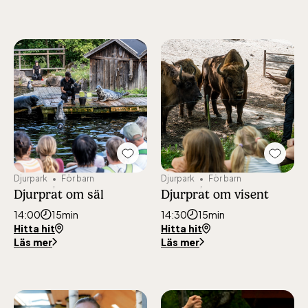
Add
Add
"Djurprat
"Djurpr
Djurpark
För barn
Djurpark
För barn
om
om
Djurprat om säl
Djurprat om visent
säl"
visent"
to
to
14:00
15min
14:30
15min
favourites
favour
Hitta hit
Hitta hit
Läs mer
Läs mer