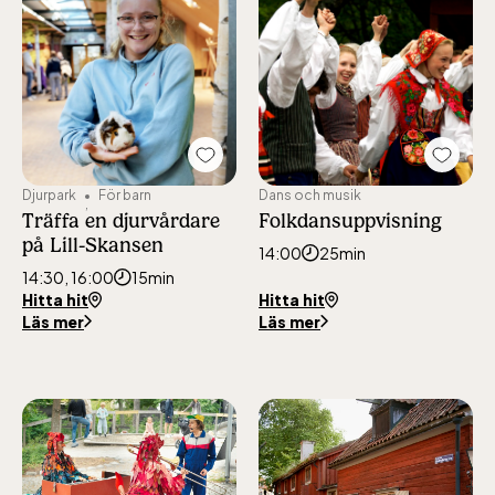
Add
Add
"Träffa
"Folkd
Djurpark
För barn
Dans och musik
en
to
Träffa en djurvårdare
Folkdansuppvisning
djurvårdare
favour
på Lill-Skansen
på
14:00
25min
Lill-
14:30, 16:00
15min
Skansen"
Hitta hit
Hitta hit
to
Läs mer
Läs mer
favourites