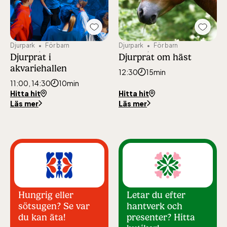
Add
Add
"Djurprat
"Djurpr
Djurpark
För barn
Djurpark
För barn
i
om
Djurprat i
Djurprat om häst
akvariehallen"
häst"
akvariehallen
to
to
12:30
15min
favourites
favour
11:00, 14:30
10min
Hitta hit
Hitta hit
Läs mer
Läs mer
Hungrig eller
Letar du efter
sötsugen? Se var
hantverk och
du kan äta!
presenter? Hitta