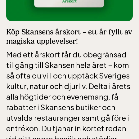
Köp Skansens årskort – ett år fyllt av
magiska upplevelser!
Med ett årskort får du obegränsad
tillgång till Skansen hela året – kom
så ofta du vill och upptäck Sveriges
kultur, natur och djurliv. Delta i årets
alla högtider och evenemang, få
rabatter i Skansens butiker och
utvalda restauranger samt gå före i
entrékön. Du tjänar in kortet redan
vid ditt andra besök och stödjer