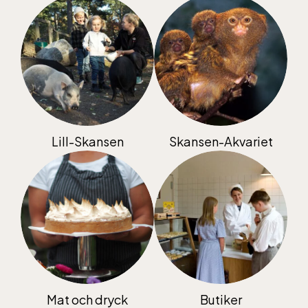
Öppnar 10 alla dagar, se kalendariet för
exakta öppettider. Entré tillkommer
Lill-Skansen
Skansen-Akvariet
Mat och dryck
Butiker