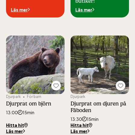
butiker!
Läs mer
Läs mer
Add
Add
"Djurprat
"Djurpr
Djurpark
För barn
Djurpark
om
om
Djurprat om björn
Djurprat om djuren på
björn"
djuren
Fäboden
to
på
13:00
15min
favourites
Fäbod
13:30
15min
to
Hitta hit
Hitta hit
favour
Läs mer
Läs mer