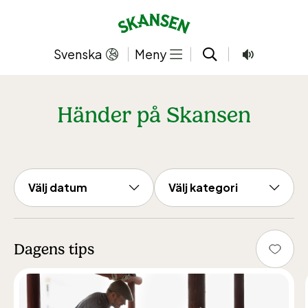
Hoppa
till
innehållet
Svenska
Meny
Händer på Skansen
Din favorit har lagts till!
Visa listan
Välj
Kategori
Välj datum
Välj kategori
datum
Dagens tips
Favor