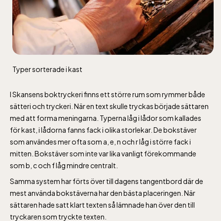
Typer sorterade i kast
I Skansens boktryckeri finns ett större rum som rymmer både
sätteri och tryckeri. När en text skulle tryckas började sättaren
med att forma meningarna. Typerna låg i lådor som kallades
för kast, i lådorna fanns fack i olika storlekar. De bokstäver
som användes mer ofta som a, e, n och r låg i större fack i
mitten. Bokstäver som inte var lika vanligt förekommande
som b, c och f låg mindre centralt.
Samma system har förts över till dagens tangentbord där de
mest använda bokstäverna har den bästa placeringen. När
sättaren hade satt klart texten så lämnade han över den till
tryckaren som tryckte texten.