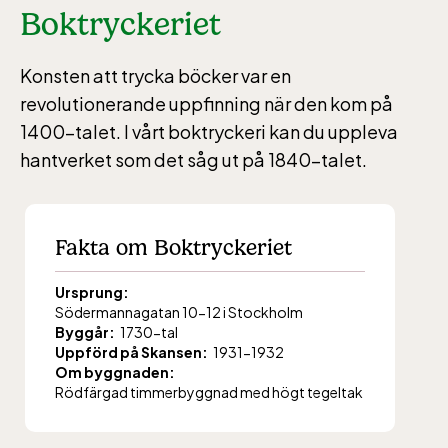
Boktryckeriet
Konsten att trycka böcker var en
revolutionerande uppfinning när den kom på
1400-talet. I vårt boktryckeri kan du uppleva
hantverket som det såg ut på 1840-talet.
Fakta om Boktryckeriet
Ursprung:
Södermannagatan 10-12 i Stockholm
Byggår:
1730-tal
Uppförd på Skansen:
1931-1932
Om byggnaden:
Rödfärgad timmerbyggnad med högt tegeltak