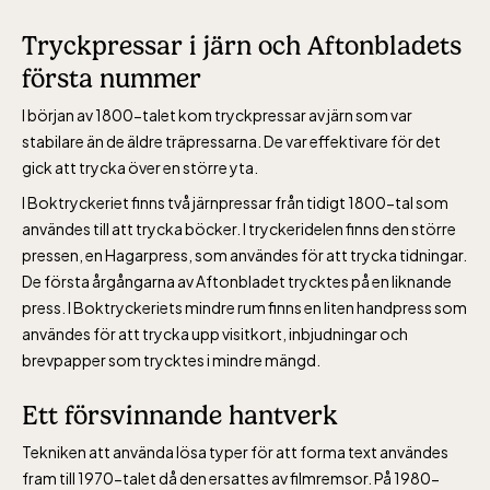
Tryckpressar i järn och Aftonbladets
första nummer
I början av 1800-talet kom tryckpressar av järn som var
stabilare än de äldre träpressarna. De var effektivare för det
gick att trycka över en större yta.
I Boktryckeriet finns två järnpressar från tidigt 1800-tal som
användes till att trycka böcker. I tryckeridelen finns den större
pressen, en Hagarpress, som användes för att trycka tidningar.
De första årgångarna av Aftonbladet trycktes på en liknande
press. I Boktryckeriets mindre rum finns en liten handpress som
användes för att trycka upp visitkort, inbjudningar och
brevpapper som trycktes i mindre mängd.
Ett försvinnande hantverk
Tekniken att använda lösa typer för att forma text användes
fram till 1970-talet då den ersattes av filmremsor. På 1980-