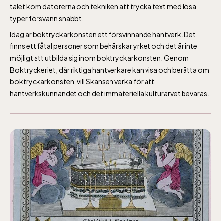
talet kom datorerna och tekniken att trycka text med lösa
typer försvann snabbt.
Idag är boktryckarkonsten ett försvinnande hantverk. Det
finns ett fåtal personer som behärskar yrket och det är inte
möjligt att utbilda sig inom boktryckarkonsten. Genom
Boktryckeriet, där riktiga hantverkare kan visa och berätta om
boktryckarkonsten, vill Skansen verka för att
hantverkskunnandet och det immateriella kulturarvet bevaras.