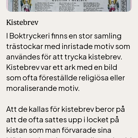
Lill-Skansen, inkluderad i entrén
Kistebrev
jan-mars vardagar 10-15, helger 10-16, april
I Boktryckeri finns en stor samling
alla dagar 10-16, maj-september 10-18,
oktober-december vardagar 10-15 helger
trästockar med inristade motiv som
10-16
användes för att trycka kistebrev.
Kistebrev var ett ark med en bild
som ofta föreställde religiösa eller
moraliserande motiv.
Baltic Sea Science Center inkluderad i
entrén
Att de kallas för kistebrev beror på
att de ofta sattes upp i locket på
jan-mars vardagar 10-15, helger 10-16, april
kistan som man förvarade sina
alla dagar 10-16, maj-september 10-18,