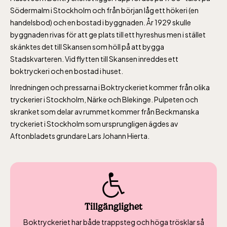
Södermalm i Stockholm och från början låg ett hökeri (en
över 4 år.
handelsbod) och en bostad i byggnaden. År 1929 skulle
Rullstolsburna med
byggnaden rivas för att ge plats till ett hyreshus men i stället
ledsagare åker
skänktes det till Skansen som höll på att bygga
gratis.
Stadskvarteren. Vid flytten till Skansen inreddes ett
boktryckeri och en bostad i huset.
Inredningen och pressarna i Boktryckeriet kommer från olika
tryckerier i Stockholm, Närke och Blekinge. Pulpeten och
skranket som delar av rummet kommer från Beckmanska
tryckeriet i Stockholm som ursprungligen ägdes av
Skansen-Akvariet
Aftonbladets grundare Lars Johann Hierta.
Öppnar 10 alla dagar, se kalendariet för
exakta öppettider. Entré tillkommer
Tillgänglighet
Boktryckeriet har både trappsteg och höga trösklar så