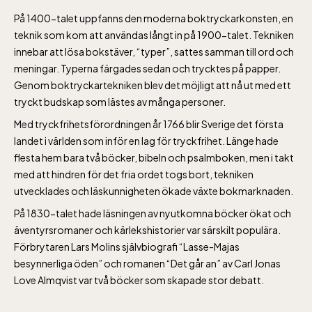
På 1400-talet uppfanns den moderna boktryckarkonsten, en
teknik som kom att användas långt in på 1900-talet. Tekniken
innebar att lösa bokstäver, “typer”, sattes samman till ord och
meningar. Typerna färgades sedan och trycktes på papper.
Genom boktryckartekniken blev det möjligt att nå ut med ett
tryckt budskap som lästes av många personer.
Med tryckfrihetsförordningen år 1766 blir Sverige det första
landet i världen som inför en lag för tryckfrihet. Länge hade
flesta hem bara två böcker, bibeln och psalmboken, men i takt
med att hindren för det fria ordet togs bort, tekniken
utvecklades och läskunnigheten ökade växte bokmarknaden.
På 1830-talet hade läsningen av nyutkomna böcker ökat och
äventyrsromaner och kärlekshistorier var särskilt populära.
Förbrytaren Lars Molins självbiografi “Lasse-Majas
besynnerliga öden” och romanen “Det går an” av Carl Jonas
Love Almqvist var två böcker som skapade stor debatt.