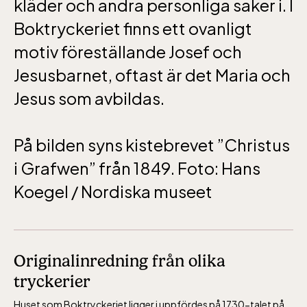
kläder och andra personliga saker i. I
oktober-december vardagar 10-15 helger
Boktryckeriet finns ett ovanligt
10-16
motiv föreställande Josef och
Jesusbarnet, oftast är det Maria och
Jesus som avbildas.
Bergbanan
På bilden syns kistebrevet ”Christus
i Grafwen” från 1849. Foto: Hans
Bergbanan har
Koegel / Nordiska museet
öppet under
påsken, helger i
april och därefter
dagligen.
Originalinredning från olika
Bergbanan kostar
tryckerier
35:- för uppfärd
Huset som Boktryckeriet ligger i uppfördes på 1730-talet på
och nedfärd för alla