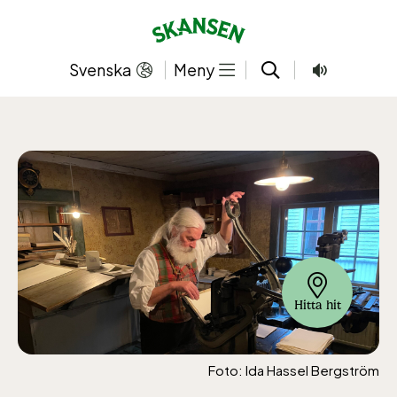
Hoppa
till
innehållet
Svenska
Meny
Hitta hit
Foto: Ida Hassel Bergström