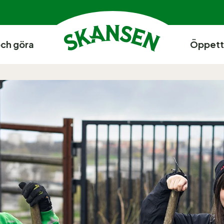
och göra
Öppett