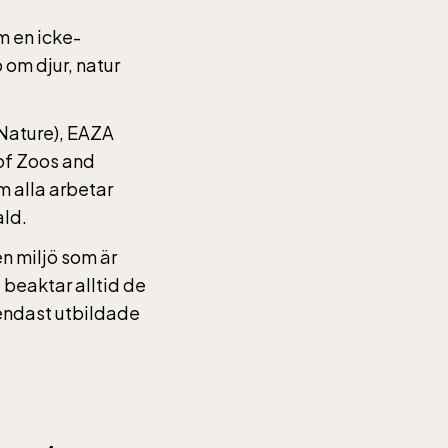
m en icke-
om djur, natur
 Nature), EAZA
of Zoos and
 alla arbetar
ald.
en miljö som är
 beaktar alltid de
r endast utbildade