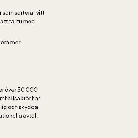
 som sorterar sitt
att ta itu med
göra mer.
er över 50 000
amhällsaktör har
glig och skydda
tionella avtal.