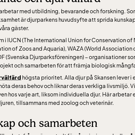
arbetar med utbildning, bevarande och forskning. So
ksamhet är djurparkens huvudsyfte att sprida kunskap 
 våra gäster.
 i IUCN (The International Union for Conservation of
tion of Zoos and Aquaria), WAZA (World Association 
F (Svenska Djurparksföreningen) – organisationer som
ekt och samarbeten för att främja biologisk mångf
rvälfärd
högsta prioritet. Alla djur på Skansen lever i 
öta deras behov och liknar deras verkliga livsmiljö. Vi
en hos varje art, liksom individuella djur. Här arbeta
juren, tillsammans med zoolog och veterinär.
kap och samarbeten