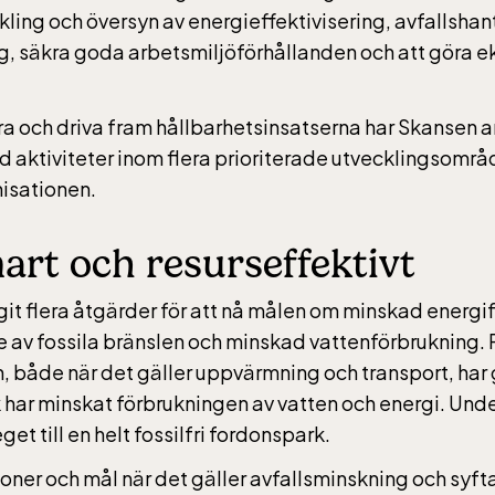
gbanan
kling och översyn av energieffektivisering, avfallshan
, säkra goda arbetsmiljöförhållanden och att göra 
anan har öppet under
, helger i april och
era och driva fram hållbarhetsinsatserna har Skansen a
ter dagligen. Bergbanan
 aktiviteter inom flera prioriterade utvecklingsomr
 35:- för uppfärd och
nisationen.
d för alla över 4 år.
tolsburna med ledsagare
art och resurseffektivt
ratis.
git flera åtgärder för att nå målen om minskad energi
av fossila bränslen och minskad vattenförbrukning. F
n, både när det gäller uppvärmning och transport, har
sen-Akvariet
k har minskat förbrukningen av vatten och energi. Und
et till en helt fossilfri fordonspark.
 10 alla dagar, se kalendariet för exakta öppettider.
ner och mål när det gäller avfallsminskning och syftar 