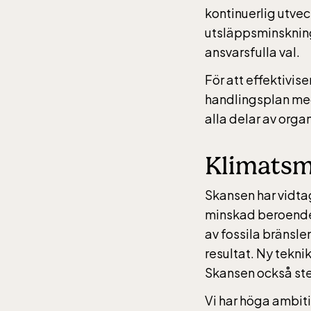
Ber
kontinuerlig utvec
utsläppsminskning
ansvarsfulla val.
Bergb
påsken
För att effektivis
däref
handlingsplan med
kostar
alla delar av orga
nedfär
Rulls
Klimatsm
åker g
Skansen har vidta
minskad beroende 
av fossila bränsle
Skan
resultat. Ny tekni
Skansen också steg
Öppnar
Vi har höga ambitio