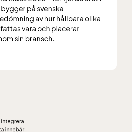
 bygger på svenska
6,
dömning av hur hållbara olika
helger
attas vara och placerar
nom sin bransch.
6,
helger
 integrera
ta innebär