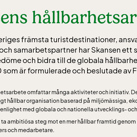
ens hållbarhetsar
riges främsta turistdestinationer, ansva
och samarbetspartner har Skansen ett s
edöme och bidra till de globala hållbarh
som är formulerade och beslutade av F
tsarbete omfattar många aktiviteter och initiativ. Det 
igt hållbar organisation baserad på miljömässiga, e
 enlighet med globala och nationella utvecklings- och
att ta ambitiösa steg mot en mer hållbar framtid gen
ners och medarbetare.