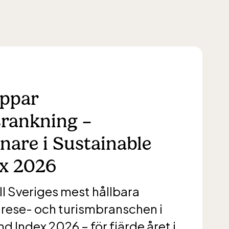
oppar
srankning –
nare i Sustainable
x 2026
ll Sveriges mest hållbara
rese- och turismbranschen i
d Index 2026 – för fjärde året i