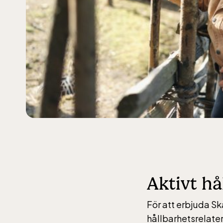
jan-ma
maj-s
10-16
Balt
jan-ma
maj-s
10-16
Aktivt hå
För att erbjuda Sk
hållbarhetsrelate