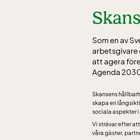
Skans
Som en av Sve
arbetsgivare 
att agera för
Agenda 2030 
Skansens hållbarhe
skapa en långsikt
sociala aspekter i
Vi strävar efter 
våra gäster, part