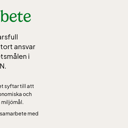
bete
rsfull
tort ansvar
etsmålen i
N.
syftar till att
konomiska och
 miljömål.
om samarbete med