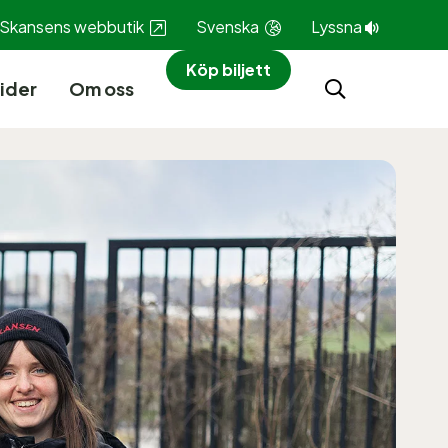
Skansens webbutik
Svenska
Lyssna
Köp biljett
ider
Om oss