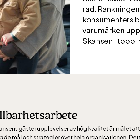
rad. Rankningen
rs vardagar 10-15, helger 10-16, april alla dagar 10-1
konsumenters be
eptember 10-18, oktober-december vardagar 10-15 
varumärken uppf
Skansen i topp i
ic Sea Science Center inkluderad i entrén
rs vardagar 10-15, helger 10-16, april alla dagar 10-1
eptember 10-18, oktober-december vardagar 10-15 
llbarhetsarbete
ansens gäster upplevelser av hög kvalitet är målet att
rade mål och strategier över hela organisationen. Det