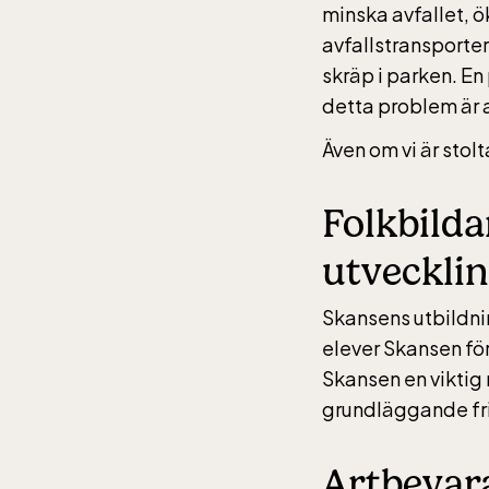
tillk
minska avfallet, ö
avfallstransporter
skräp i parken. E
detta problem är a
Även om vi är stolt
Folkbilda
utveckli
Skansens utbildni
elever Skansen för
Skansen en viktig 
grundläggande frih
Artbevar