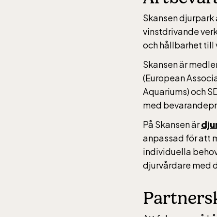
Skansen djurpark 
vinstdrivande ver
och hållbarhet till
Skansen är medlem
(European Associa
Aquariums) och SD
med bevarandeproj
På Skansen är
dju
anpassad för att m
individuella behov
djurvårdare med d
Partners