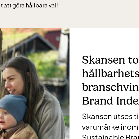
t att göra hållbara val!
Skansen t
hållbarhet
branschvin
Brand Inde
Skansen utses ti
varumärke inom 
-Skansen, inkluderad i entrén
Sustainable Bran