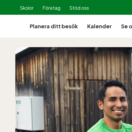
Hoppa
Skolor
Företag
Stöd oss
till
innehållet
Planera ditt besök
Kalender
Se 