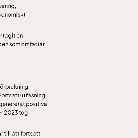
tering,
ekonomiskt
ntagit en
åden som omfattar
förbrukning,
ortsatt utfasning
 genererat positiva
er 2023 tog
 Entré
till att fortsatt