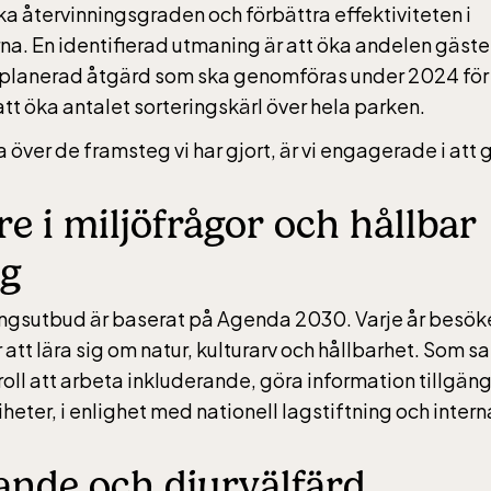
ommer
ka återvinningsgraden och förbättra effektiviteten i
na. En identifierad utmaning är att öka andelen gäster
n planerad åtgärd som ska genomföras under 2024 för 
tt öka antalet sorteringskärl över hela parken.
a över de framsteg vi har gjort, är vi engagerade i att 
re i miljöfrågor och hållbar
ng
ngsutbud är baserat på Agenda 2030. Varje år besök
 att lära sig om natur, kulturarv och hållbarhet. Som s
roll att arbeta inkluderande, göra information tillgän
eter, i enlighet med nationell lagstiftning och interna
ande och djurvälfärd