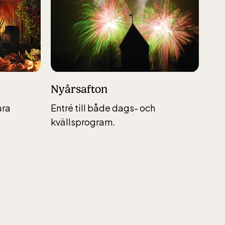
6,
helger
Nyårsafton
ära
Entré till både dags- och
kvällsprogram.
6,
helger