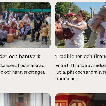
Traditioner och fira
er och hantverk
Entré till firande av mid
l Skansens höstmarknad,
lucia, påsk och andra sv
ad och hantverksdagar.
traditioner.
-Skansen, inkluderad i entrén