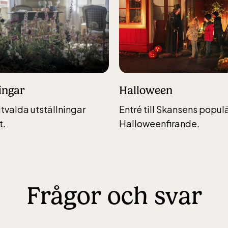
rs vardagar 10-15, helger 10-16, april alla dagar 10-1
eptember 10-18, oktober-december vardagar 10-15 
Halloween
ingar
Entré till Skansens popul
 utvalda utställningar
ic Sea Science Center inkluderad i entrén
Halloweenfirande.
t.
rs vardagar 10-15, helger 10-16, april alla dagar 10-1
eptember 10-18, oktober-december vardagar 10-15 
Frågor och svar