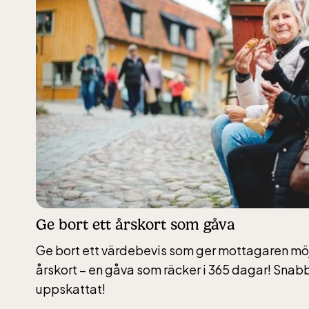
Butiken Logen –
Stockholms Gla
Rabatten gäller ej 
Ge bort ett årskort som gåva
Ge bort ett värdebevis som ger mottagaren möj
årskort – en gåva som räcker i 365 dagar! Snabb
uppskattat!