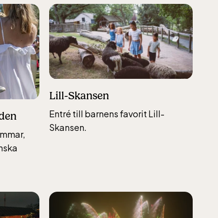
Lill-Skansen
Entré till barnens favorit Lill-
nden
Skansen.
sommar,
enska