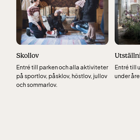
jan-ma
maj-s
10-16
Skollov
Utställn
Entré till parken och alla aktiviteter
Entré till
Balt
på sportlov, påsklov, höstlov, jullov
under åre
och sommarlov.
jan-ma
maj-s
10-16