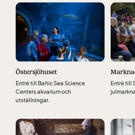
Östersjöhuset
Marknad
Entré till Baltic Sea Science
Entré til
Centers akvarium och
julmarkn
utställningar.
Lill