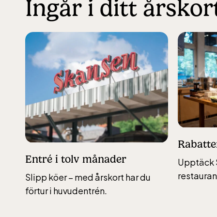
Ingår i ditt årskor
Rabatte
Entré i tolv månader
Upptäck 
restauran
Slipp köer – med årskort har du
förtur i huvudentrén.