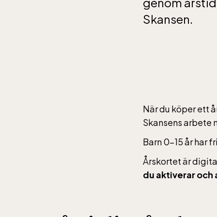
genom årstide
Skansen.
När du köper ett år
Skansens arbete me
Barn 0-15 år har fr
Årskortet är digit
du aktiverar och 