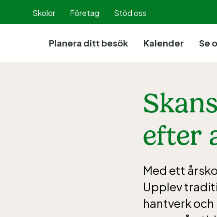
Hoppa
Skolor
Företag
Stöd oss
till
innehållet
Planera ditt besök
Kalender
Se 
Skans
efter
Med ett årskor
Upplev tradit
hantverk och 