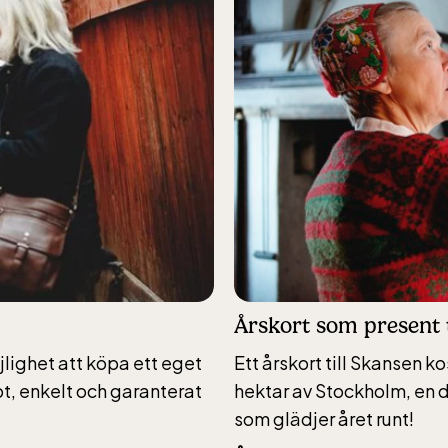
 10 % rabatt
sbruk – 10 % rabatt
alkohol.
Årskort som present 
lighet att köpa ett eget
Ett årskort till Skansen k
t, enkelt och garanterat
hektar av Stockholm, en d
som glädjer året runt!