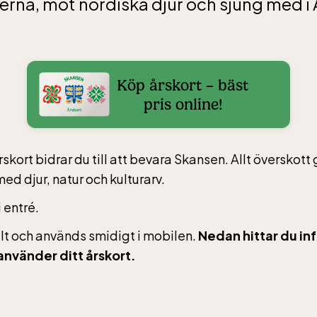
rna, möt nordiska djur och sjung med i 
Köp årskort – bäst
pris online!
skort bidrar du till att bevara Skansen. Allt överskott gå
d djur, natur och kulturarv.
i entré.
alt och används smidigt i mobilen.
Nedan hittar du in
använder ditt årskort.