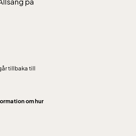
Allsång på
r tillbaka till
formation om hur