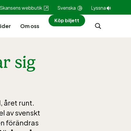
Skansens webbutik
Svenska
Lyssna
Köp biljett
ider
Om oss
r sig
 året runt.
el av svenskt
en förändras