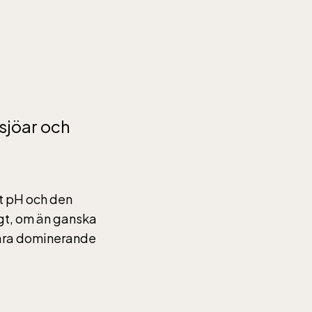
 sjöar och
6,
helger
gt pH och den
ligt, om än ganska
 vara dominerande