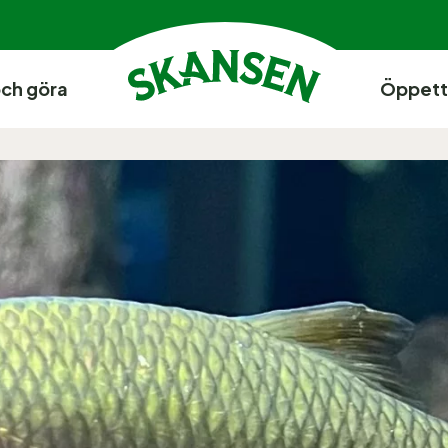
och göra
Öppett