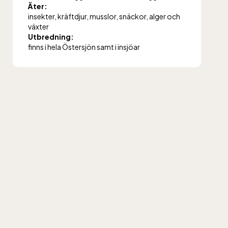
påsken
Äter:
däref
insekter, kräftdjur, musslor, snäckor, alger och
växter
kostar
Utbredning:
nedfär
finns i hela Östersjön samt i insjöar
Rulls
åker g
Skan
Öppnar
tillk