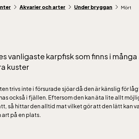
enter
Akvarier och arter
Under bryggan
Mört
ic Sea Science Center inkluderad i entrén
es vanligaste karpfisk som finns i många
rs vardagar 10-15, helger 10-16, april alla dagar 10-1
a kuster
eptember 10-18, oktober-december vardagar 10-15 
en trivs inte i försurade sjöar då den är känslig för lå
as också i fjällen. Eftersom den kan äta lite allt möj
t, så hittar den alltid mat vilket gör att den lätt kan
gbanan
art på en plats.
anan har öppet under