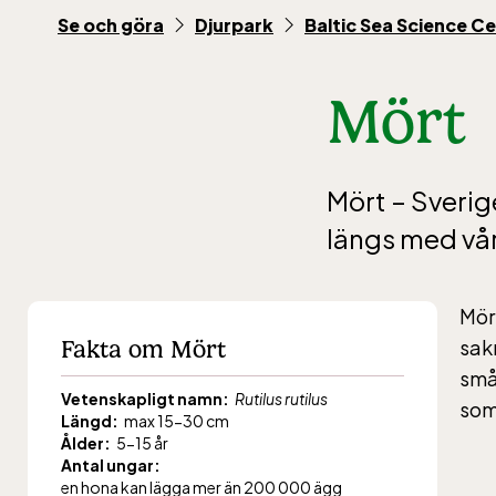
10-16
Se och göra
Djurpark
Baltic Sea Science C
Mört
Balt
Mört – Sverig
jan-ma
längs med vår
maj-s
10-16
Mört
Fakta om Mört
sakn
småt
Ber
Vetenskapligt namn:
Rutilus rutilus
som 
Längd:
max 15-30 cm
Ålder:
5-15 år
Bergb
Antal ungar:
en hona kan lägga mer än 200 000 ägg