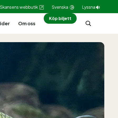
Skansens webbutik
Svenska
Lyssna
Köp biljett
ider
Om oss