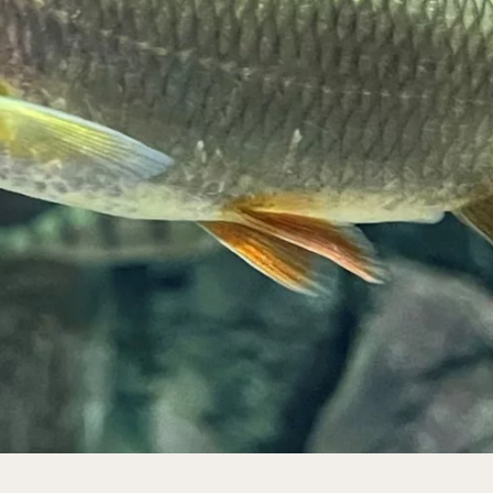
-Skansen, inkluderad i entrén
rs vardagar 10-15, helger 10-16, april alla dagar 10-1
eptember 10-18, oktober-december vardagar 10-15 