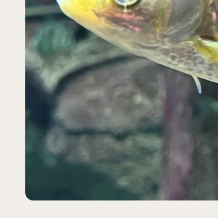
Lill
jan-ma
maj-s