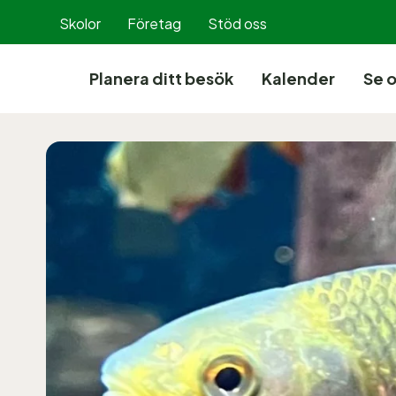
Hoppa
Skolor
Företag
Stöd oss
till
innehållet
Planera ditt besök
Kalender
Se 