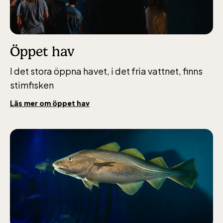
Öppet hav
I det stora öppna havet, i det fria vattnet, finns
stimfisken
Läs mer om öppet hav
Lill-Skansen, inkluderad i entrén
jan-mars vardagar 10-15, helger 10-16, april
alla dagar 10-16, maj-september 10-18,