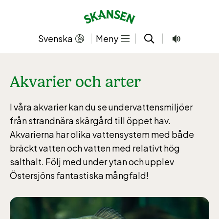
Hoppa
till
innehållet
Svenska
Meny
Akvarier och arter
I våra akvarier kan du se undervattensmiljöer
från strandnära skärgård till öppet hav.
Akvarierna har olika vattensystem med både
bräckt vatten och vatten med relativt hög
salthalt. Följ med under ytan och upplev
Östersjöns fantastiska mångfald!