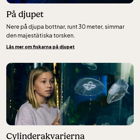
oktober-december vardagar 10-15 helger
10-16
På djupet
Nere på djupa bottnar, runt 30 meter, simmar
den majestätiska torsken.
Läs mer om fiskarna på djupet
Baltic Sea Science Center inkluderad i
entrén
jan-mars vardagar 10-15, helger 10-16, april
alla dagar 10-16, maj-september 10-18,
oktober-december vardagar 10-15 helger
10-16
Cylinderakvarierna