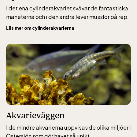
I det ena cylinderakvariet svävar de fantastiska
Bergbanan
maneterna och i den andra lever musslor på rep.
Läs mer om cylinderakvarierna
Bergbanan har
öppet under
påsken, helger i
april och därefter
dagligen.
Bergbanan kostar
35:- för uppfärd
och nedfärd för alla
över 4 år.
Rullstolsburna med
Akvarieväggen
ledsagare åker
I de mindre akvarierna uppvisas de olika miljöer i
gratis.
Östersjön som gör havet så unikt.