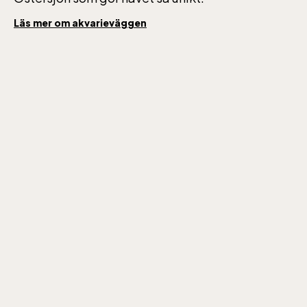
Läs mer om akvarieväggen
Skansen-Akvariet
Öppnar 10 alla dagar, se kalendariet för
exakta öppettider. Entré tillkommer