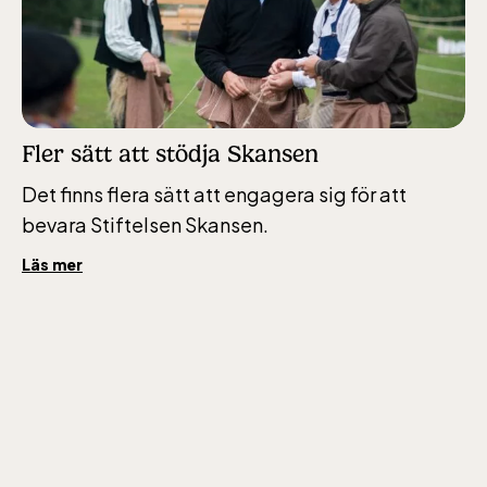
över 4 år.
Rullstolsburna med
ledsagare åker
gratis.
Fler sätt att stödja Skansen
Det finns flera sätt att engagera sig för att
bevara Stiftelsen Skansen.
Skansen-Akvariet
Läs mer
Öppnar 10 alla dagar, se kalendariet för
exakta öppettider. Entré tillkommer