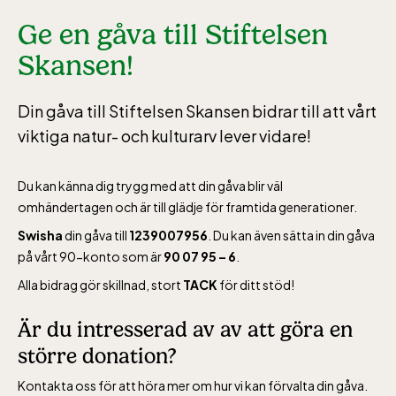
Ge en gåva till Stiftelsen
Skansen!
Din gåva till Stiftelsen Skansen bidrar till att vårt
viktiga natur- och kulturarv lever vidare!
Du kan känna dig trygg med att din gåva blir väl
omhändertagen och är till glädje för framtida generationer.
Swisha
din gåva till
1239007956
. Du kan även sätta in din gåva
på vårt 90-konto som är
90 07 95 – 6
.
Alla bidrag gör skillnad, stort
TACK
för ditt stöd!
Är du intresserad av av att göra en
större donation?
Kontakta oss för att höra mer om hur vi kan förvalta din gåva.