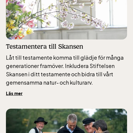
10-16
Testamentera till Skansen
Bergbanan
Låt till testamente komma till glädje för många
generationer framöver. Inkludera Stiftelsen
Bergbanan har
Skansen i ditt testamente och bidra till vårt
öppet under
gemensamma natur- och kulturarv.
påsken, helger i
april och därefter
Läs mer
dagligen.
Bergbanan kostar
35:- för uppfärd
och nedfärd för alla