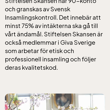
Stiftelsen Skansen har 90-konto
och granskas av Svensk
jan-mars vardagar 10-15, helger 10-16, april
Insamlingskontroll. Det innebär att
alla dagar 10-16, maj-september 10-18,
minst 75% av intäkterna ska gå till
oktober-december vardagar 10-15 helger
vårt ändamål. Stiftelsen Skansen är
10-16
också medlemmar i Giva Sverige
som arbetar för etisk och
professionell insamling och följer
deras kvalitetskod.
Baltic Sea Science Center inkluderad i
entrén
jan-mars vardagar 10-15, helger 10-16, april
alla dagar 10-16, maj-september 10-18,
oktober-december vardagar 10-15 helger