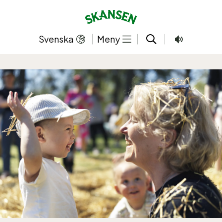
Hoppa
till
innehållet
Svenska
Meny