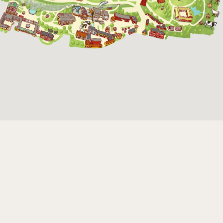
Rullstolsburna med
ledsagare åker
gratis.
Skansen-Akvariet
Öppnar 10 alla dagar, se kalendariet för
exakta öppettider. Entré tillkommer