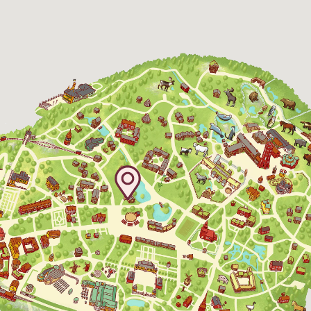
10-16
Bergbanan
Bergbanan har
öppet under
påsken, helger i
april och därefter
dagligen.
Bergbanan kostar
35:- för uppfärd
och nedfärd för alla
över 4 år.