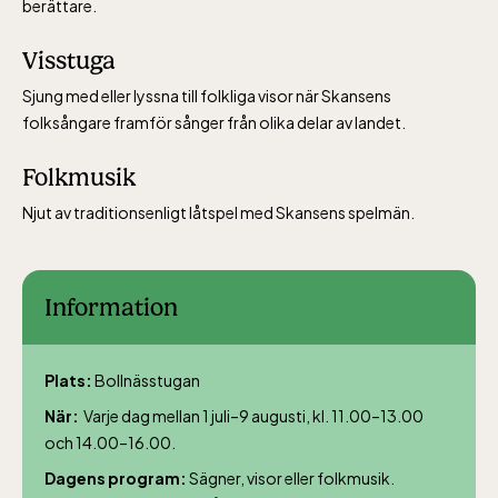
berättare.
Visstuga
Sjung med eller lyssna till folkliga visor när Skansens
folksångare framför sånger från olika delar av landet.
Folkmusik
Njut av traditionsenligt låtspel med Skansens spelmän.
Information
Plats:
Bollnässtugan
När:
Varje dag mellan 1 juli–9 augusti, kl. 11.00–13.00
och 14.00–16.00.
Lill-Skansen, inkluderad i entrén
Dagens program:
Sägner, visor eller folkmusik.