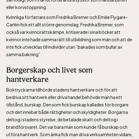
eller korvstoppning.
Kvinnliga författare som Fredrika Bremer och Emilie Flygare-
Carlén fick ett allt större genomslag. Fredrika Bremer, som
också var kvinnorättskämpe, kritiserade i sina böcker att
kvinnor inte hade samma rätt till utbildning som män och att de
inte fick utvecklas till individer utan ”bakades som bullar av
samma bakning”.
Borgerskap och livet som
hantverkare
Boktryckarna tillhörde stadens hantverkare och för att
bedriva sitt hantverk eller driva handel behövde man ha ett
tillstånd, burskap. Den som fick burskap kallades för borgare
och det innebar både rättigheter och skyldigheter. Borgarna
deltog i stadens styrelse, de betalade skatt och deltog i
brandförsvaret. Det var bara män som kunde få burskap och
utföra hantverk. Som änka fick man driva verksamheten vidare,