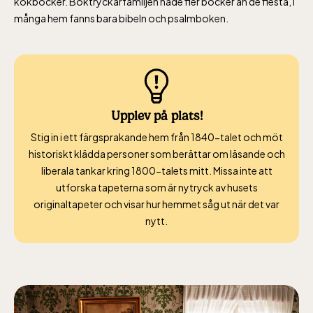
kokböcker. Boktryckarfamiljen hade fler böcker än de flesta, i
många hem fanns bara bibeln och psalmboken.
Upplev på plats!
Stig in i ett färgsprakande hem från 1840-talet
och möt
historiskt klädda personer som berättar om läsande och
liberala tankar kring 1800-talets mitt
.
Missa inte att
utforska t
apeterna
som
är nytryck
av husets
originaltapeter och
visa
r
hur hemmet såg ut när det var
nytt.