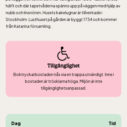
hälft och där tapetvåderna spänns upp på väggen med hjälp av
nubb och linsnören. Husets kakelugnar är tillverkade i
Skansen-Akvariet
Stockholm. Lusthuset på gården är byggt 1734 och kommer
från Katarina församling.
Öppnar 10 alla dagar, se kalendariet för
exakta öppettider. Entré tillkommer
Tillgänglighet
Boktryckarbostaden nås via en trappa utvändigt. Inne i
bostaden är trösklarna höga. Miljön är inte
tillgänglighetsanpassad.
Dag
Tid