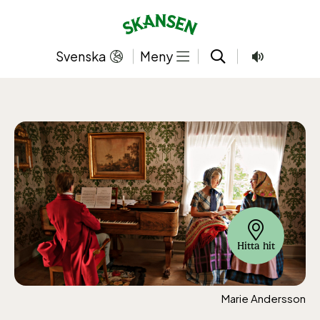
Hoppa
till
innehållet
Svenska
Meny
Hitta hit
Marie Andersson