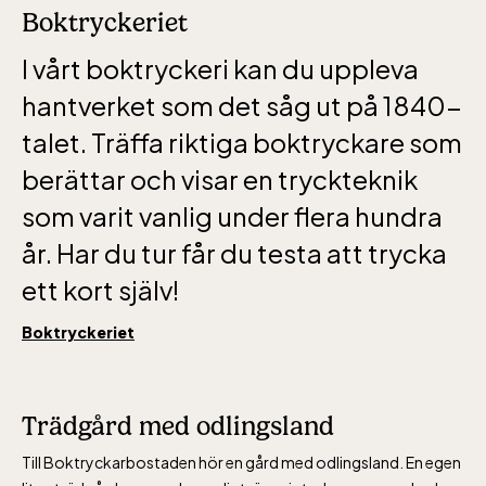
Boktryckeriet
I vårt boktryckeri kan du uppleva
hantverket som det såg ut på 1840-
Baltic Sea Science Center inkluderad i
talet.
Träffa riktiga boktryckare som
entrén
berättar och visar en tryckteknik
som varit vanlig under flera hundra
jan-mars vardagar 10-15, helger 10-16, april
år. Har du tur får du testa att trycka
alla dagar 10-16, maj-september 10-18,
ett kort själv!
oktober-december vardagar 10-15 helger
10-16
Boktryckeriet
Trädgård med odlingsland
Till Boktryckarbostaden hör en gård med odlingsland. En egen
Bergbanan