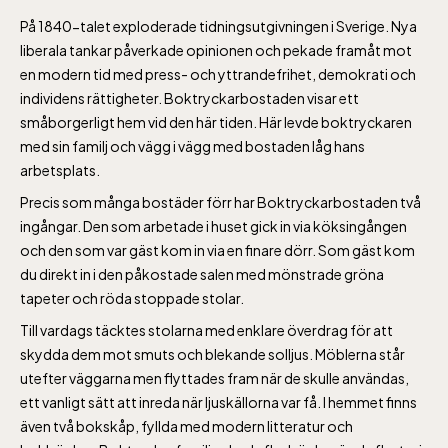
På 1840-talet exploderade tidningsutgivningen i Sverige. Nya
liberala tankar påverkade opinionen och pekade framåt mot
en modern tid med press- och yttrandefrihet, demokrati och
individens rättigheter. Boktryckarbostaden visar ett
småborgerligt hem vid den här tiden. Här levde boktryckaren
med sin familj och vägg i vägg med bostaden låg hans
arbetsplats.
Precis som många bostäder förr har Boktryckarbostaden två
ingångar. Den som arbetade i huset gick in via köksingången
och den som var gäst kom in via en finare dörr. Som gäst kom
du direkt in i den påkostade salen med mönstrade gröna
tapeter och röda stoppade stolar.
Till vardags täcktes stolarna med enklare överdrag för att
skydda dem mot smuts och blekande solljus. Möblerna står
utefter väggarna men flyttades fram när de skulle användas,
ett vanligt sätt att inreda när ljuskällorna var få. I hemmet finns
även två bokskåp, fyllda med modern litteratur och