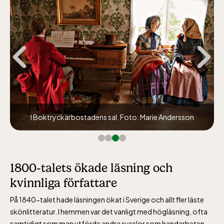
I Boktryckarbostadens sal. Foto: Marie Andersson
1800-talets ökade läsning och
kvinnliga författare
På 1840-talet hade läsningen ökat i Sverige och allt fler läste
skönlitteratur. I hemmen var det vanligt med högläsning, ofta
samtidigt som man utförde andra sysslor som handarbeten