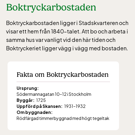
Boktryckarbostaden
Boktryckarbostaden ligger i Stadskvarteren och
visar ett hem från 1840-talet. Att bo och arbeta i
samma hus var vanligt vid den här tiden och
Boktryckeriet ligger vägg i vägg med bostaden.
Fakta om Boktryckarbostaden
Ursprung:
Södermannagatan 10–12 i Stockholm
Byggår:
1725
Uppförd på Skansen:
1931–1932
Om byggnaden:
Rödfärgad timmerbyggnad med högt tegeltak