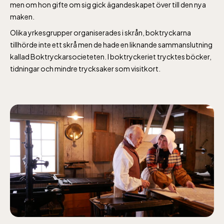
men om hon gifte om sig gick ägandeskapet över till den nya
maken.
Olika yrkesgrupper organiserades i skrån, boktryckarna
tillhörde inte ett skrå men de hade en liknande sammanslutning
kallad Boktryckarsocieteten. I boktryckeriet trycktes böcker,
tidningar och mindre trycksaker som visitkort.
Lill-Skansen, inkluderad i entrén
jan-mars vardagar 10-15, helger 10-16, april
alla dagar 10-16, maj-september 10-18,
oktober-december vardagar 10-15 helger
10-16