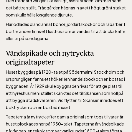
liten trädgård var ganska vanligt, även i staden, om man hade
det bättre ställt. Trädgården hägnas in av ett högt grönt staket
som skulle hålla lösgående djur ute.
Bergbanan har
Här odlades bland annat bönor, jordärtskockor och rabarber. I
öppet under
bortre änden finns ett lusthus som användes till att dricka kaffe
påsken, helger i
eller te på söndagarna.
april och därefter
dagligen.
Vändspikade och nytryckta
Bergbanan kostar
originaltapeter
35:- för uppfärd
Huset byggdes på 1720-talet på Södermalm i Stockholm och
och nedfärd för alla
ursprungligen fanns ett hökeri (en handelsbod) och en bostad i
över 4 år.
byggnaden. År 1929 skulle byggnaden rivas för att ge plats till
Rullstolsburna med
ett hyreshus men i stället skänktes det till Skansen som höll på
ledsagare åker
att bygga Stadskvarteren. Vid flytten till Skansen inreddes ett
gratis.
boktryckeri och en bostad i huset.
Tapeterna är nytryck efter gamla original som togs tillvara när
huset plockades ner på 1930-talet. Tapeterna är vändspikade
på väggen, en teknik som var vanlig under 1800-talets första