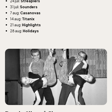
24 juli:
Streaplers
31 juli:
Sounders
7 aug:
Casanovas
14 aug:
Titanix
21 aug:
Highlights
28 aug:
Holidays
Lill-Skansen, inkluderad i entrén
jan-mars vardagar 10-15, helger 10-16, april
alla dagar 10-16, maj-september 10-18,