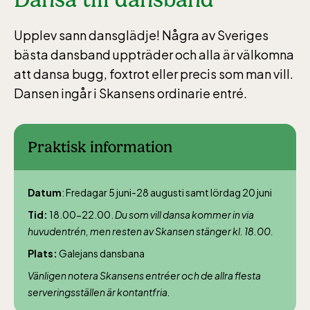
Upplev sann dansglädje! Några av Sveriges
bästa dansband uppträder och alla är välkomna
att dansa bugg, foxtrot eller precis som man vill.
Dansen ingår i Skansens ordinarie entré.
Praktisk information
Datum
: Fredagar 5 juni-28 augusti samt lördag 20 juni
Tid:
18.00-22.00.
Du som vill dansa kommer in via
huvudentrén, men resten av Skansen stänger kl. 18.00.
Plats:
Galejans dansbana
Vänligen notera Skansens entréer och de allra flesta
serveringsställen är kontantfria.