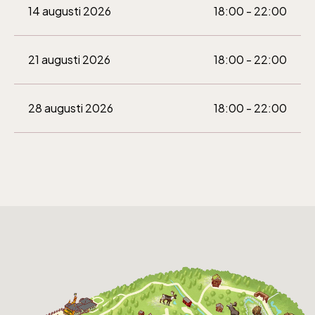
14 augusti 2026
18:00 - 22:00
Bergbanan
21 augusti 2026
18:00 - 22:00
Bergbanan har
28 augusti 2026
18:00 - 22:00
öppet under
påsken, helger i
april och därefter
dagligen.
Bergbanan kostar
35:- för uppfärd
och nedfärd för alla
över 4 år.
Rullstolsburna med
ledsagare åker
gratis.