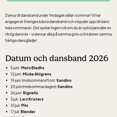
Dansa till dansband under fredagskvällar i sommar! Vi har
engagerat Sveriges bästa dansband och vi bjuder upp till dans
hela sommaren. Det spelar ingen roll om du är nybörjare eller en
riktig dansräv – vi dansar alla på samma golv och känner samma
härliga dansglädje!
Datum och dansband 2026
5 juni:
Matz Bladhs
12 juni:
Micke Ahlgrens
19 juni (midsommarafton):
Sandins
20 juni (midsommardagen):
Sandins
26 juni:
Rignells
3 juli:
Larz Kristerz
10 juli:
PHs
17 juli:
Blender