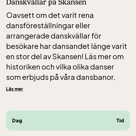
Danskvällar på Skansen
oktober-december vardagar 10-15 helger
Oavsett om det varit rena
10-16
dansföreställningar eller
arrangerade danskvällar för
besökare har dansandet länge varit
en stor del av Skansen! Läs mer om
Baltic Sea Science Center inkluderad i
historiken och vilka olika danser
entrén
som erbjuds på våra dansbanor.
jan-mars vardagar 10-15, helger 10-16, april
Läs mer
alla dagar 10-16, maj-september 10-18,
oktober-december vardagar 10-15 helger
10-16
Dag
Tid