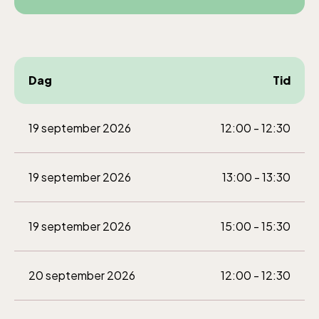
oktober-december vardagar 10-15 helger
10-16
Dag
Tid
19 september 2026
Baltic Sea Science Center inkluderad i
12:00 - 12:30
entrén
19 september 2026
13:00 - 13:30
jan-mars vardagar 10-15, helger 10-16, april
alla dagar 10-16, maj-september 10-18,
19 september 2026
15:00 - 15:30
oktober-december vardagar 10-15 helger
10-16
20 september 2026
12:00 - 12:30