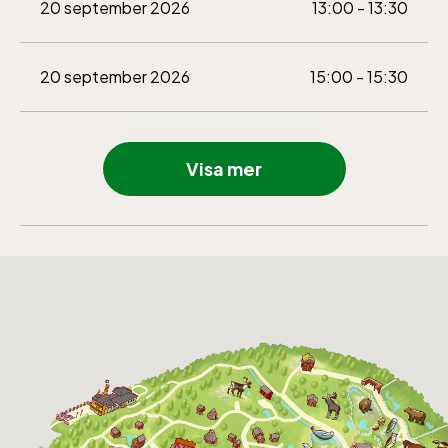
20 september 2026
13:00 - 13:30
Bergbanan
20 september 2026
15:00 - 15:30
Bergbanan har
öppet under
Visa mer
påsken, helger i
april och därefter
dagligen.
Bergbanan kostar
35:- för uppfärd
och nedfärd för alla
över 4 år.
Rullstolsburna med
ledsagare åker
gratis.