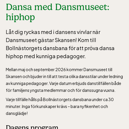
Dansa med Dansmuseet:
hiphop
Låt dig ryckas med i dansens virvlar när
Dansmuseet gästar Skansen! Kom till
Bollnästorgets dansbana för att pröva dansa
hiphop med kunniga pedagoger.
Mellan maj och september 2026 kommer Dansmuseet till
Skansen och bjuder in till att testa olika dansstilar under ledning
av kunniga pedagoger. Varje datum erbjuds danstillfällen både
för familjens yngsta medlemmar och för danssugna vuxna.
Varje tillfälle hålls på Bollnästorgets dansbana under ca 30
minuter. Inga förkunskaper krävs – bara nyfikenhet och
dansglädje!
Dagens program