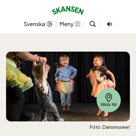
Hoppa
till
innehållet
Svenska
Meny
Hitta hit
Foto: Dansmuseet