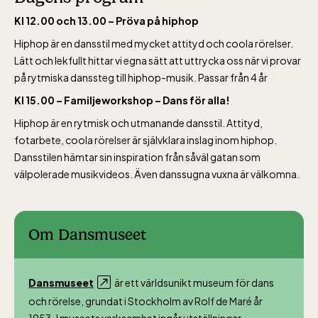
Kl 12.00 och 13.00 – Pröva på hiphop
Hiphop är en dansstil med mycket attityd och coola rörelser.
Lätt och lekfullt hittar vi egna sätt att uttrycka oss när vi provar
på rytmiska danssteg till hiphop-musik. Passar från 4 år
Kl 15.00 – Familjeworkshop – Dans för alla!
Hiphop är en rytmisk och utmanande dansstil. Attityd,
fotarbete, coola rörelser är självklara inslag inom hiphop.
Dansstilen hämtar sin inspiration från såväl gatan som
välpolerade musikvideos. Även danssugna vuxna är välkomna.
Om Dansmuseet
Dansmuseet
är ett världsunikt museum för dans
och rörelse, grundat i Stockholm av Rolf de Maré år
1953. I museets verksamhet ingår utställningar,