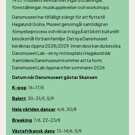
föreställningar, musikupplevelser och workshops.
Dansmuseet har tillfälligt stängt för att flytta till
Hagalund i Solna. Museet genomgår samtidigt en
förnyelseprocess och riktar in sig på att bli ett kulturellt
besöksmål för barnfamiljer. Det nya Dansmuseet
beräknas öppna 2028/2029. Innan dess kan du besöka
Dansmuseet Lab – en ny mötesplats i Hagalund där
framtidens Dansmuseum kommer att ta form.
Dansmuseet Lab öppnar efter sommaren 2026.
Datum när Dansmuseet gästar Skansen
K-pop
: 16-17/5
Balett
: 30-31/5, 5/9
Lill-Skansen, inkluderad i entrén
Hela världen dansar
: 6/6, 30/8
Breaking
: 7/6, 22-23/8
jan-mars vardagar 10-15, helger 10-16, april
alla dagar 10-16, maj-september 10-18,
Västafrikansk dans
: 13-14/6, 5/9