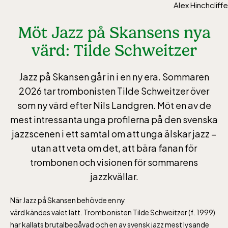
Alex Hinchcliffe
Möt Jazz på Skansens nya
värd: Tilde Schweitzer
Jazz på Skansen går in i en ny era. Sommaren
2026 tar trombonisten Tilde Schweitzer över
som ny värd efter Nils Landgren. Möt en av de
mest intressanta unga profilerna på den svenska
jazzscenen i ett samtal om att unga älskar jazz –
utan att veta om det, att bära fanan för
trombonen och visionen för sommarens
jazzkvällar.
När Jazz på Skansen behövde en ny
värd kändes valet lätt. Trombonisten
Tilde Schweitzer (f. 1999)
har kallats brutalbegåvad och en av svensk jazz mest lysande