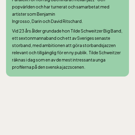
popvärlden och har turnerat och samarbetat med
artister som Benjamin
Ingrosso, Darin och David Ritschard.
Vid 23 års ålder grundade hon Tilde Schweitzer Big Band,
ett sextonmannaband och ett av Sveriges senaste
storband, med ambitionen att göra storbandsjazzen
relevant och tillgänglig för en ny publik. Tilde Schweitzer
räknas i dag som en av de mest intressanta unga
profilerna på den svenska jazzscenen.