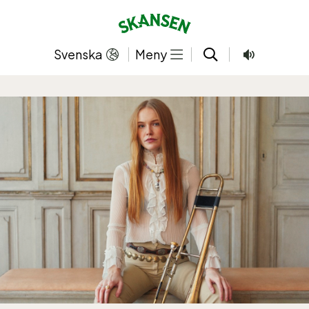
Hoppa
till
innehållet
Svenska
Meny