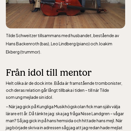
Tilde Schweitzer tillsammans med husbandet, bestående av
Hans Backenroth (bas), Leo Lindberg (piano) och Joakim
Ekberg (trummor).
Från idol till mentor
Helt olika är de dock inte. Båda är framstående trombonister,
och deras relation går långt tillbaka i tiden – till när Tilde
som ung mejlade sin idol.
– När jag gick på
Kungliga Musikhögskolan
fick man själv välja
lärare ett år. Då tänkte jag: ska jag fråga Nisse Landgren – vågar
man? Så jag gick in på hans hemsida och hittade hans mejl. När
jag började skriva in adressen såg jag att jag redan hade mejlat