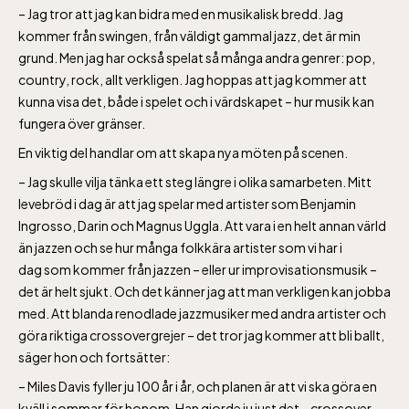
– Jag tror att jag kan bidra med en musikalisk bredd. Jag
Rullstolsburna med
kommer från swingen, från väldigt gammal jazz, det är min
ledsagare åker
grund. Men jag har också spelat så många andra genrer: pop,
gratis.
country, rock, allt verkligen. Jag hoppas att jag kommer att
kunna visa det, både i spelet och i värdskapet – hur musik kan
fungera över gränser.
En viktig del handlar om att skapa nya möten på scenen.
– Jag skulle vilja tänka ett steg längre i olika samarbeten. Mitt
Skansen-Akvariet
levebröd i dag är att jag spelar med artister som Benjamin
Ingrosso, Darin och Magnus Uggla. Att vara i en helt annan värld
än jazzen och se hur många folkkära artister som vi har i
Öppnar 10 alla dagar, se kalendariet för
dag som kommer från jazzen – eller ur improvisationsmusik –
exakta öppettider. Entré tillkommer
det är helt sjukt. Och det känner jag att man verkligen kan jobba
med. Att blanda renodlade jazzmusiker med andra artister och
göra riktiga crossovergrejer – det tror jag kommer att bli ballt,
säger hon och fortsätter:
– Miles Davis fyller ju 100 år i år, och planen är att vi ska göra en
kväll i sommar för honom. Han gjorde ju just det – crossover.