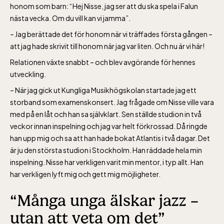
honom som barn: “Hej Nisse, jag ser att du ska spela i Falun
nästa vecka. Om du vill kan vi jamma”.
– Jag berättade det för honom när vi träffades första gången –
att jag hade skrivit till honom när jag var liten. Och nu är vi här!
Relationen växte snabbt – och blev avgörande för hennes
utveckling.
– När jag gick ut Kungliga Musikhögskolan startade jag ett
storband som examenskonsert. Jag frågade om Nisse ville vara
med på en låt och han sa självklart. Sen ställde studion in två
veckor innan inspelning och jag var helt förkrossad. Då ringde
han upp mig och sa att han hade bokat Atlantis i två dagar. Det
är ju den största studion i Stockholm. Han räddade hela min
inspelning. Nisse har verkligen varit min mentor, i typ allt. Han
har verkligen lyft mig och gett mig möjligheter.
“Många unga älskar jazz –
utan att veta om det”
Lill-Skansen, inkluderad i entrén