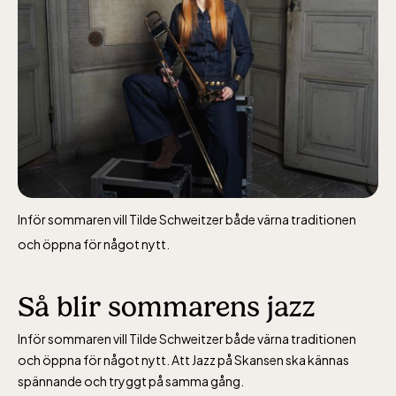
10-16
Bergbanan
Bergbanan har
öppet under
Inför sommaren vill Tilde Schweitzer både värna traditionen
påsken, helger i
och öppna för något nytt.
april och därefter
dagligen.
Så blir sommarens jazz
Bergbanan kostar
35:- för uppfärd
Inför sommaren vill Tilde Schweitzer både värna traditionen
och öppna för något nytt. Att Jazz på Skansen ska kännas
och nedfärd för alla
spännande och tryggt på samma gång.
över 4 år.