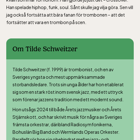
Han spelade hiphop, funk, soul. Sånt skulle jag vilja göra. Sen vill
jag också fortsätta att bära fanan för trombonen – att det
fortsätter att vara en trombon på scen.
Om Tilde Schweitzer
Tilde Schweitzer (f. 1999) är trombonist, och en av
Sveriges yngsta och mest uppmärksammade
storbandsledare. Trots sin unga ålder har hon etablerat
sig som en stark röst inom svensk jazz, med ett uttryck
som förenar jazzens tradition med ett modernt sound.
Hon utsågs 2024 till både Årets jazzmusiker och Årets
Stjärnskott, och har skrivit musik för några av Sveriges
främsta orkestrar, däribland Radiosymfonikerna,
Bohuslän Big Band och Wermlands Operas Orkester.
Parallellt rör hon sig obehindrat mellan jazz- och