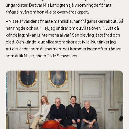
unga röster.
Det var Nils Landgren själv som ringde för att
fråga sin vän om hon ville ta över värdskapet.
– Nisse är världens finaste människa, han frågar saker rakt ut. Så
han ringde och sa: “Hej, jag undrar om du vill ta över…”. Just då
kände jag: ni kan ju inte mena allvar? Sen blev jag jätteärad och
glad. Och kände: gud vilka stora skor att fylla. Nu tänker jag
att det är det som är charmen, det kommer ingen efterträdare
som är lik Nisse, säger Tilde Schweitzer.