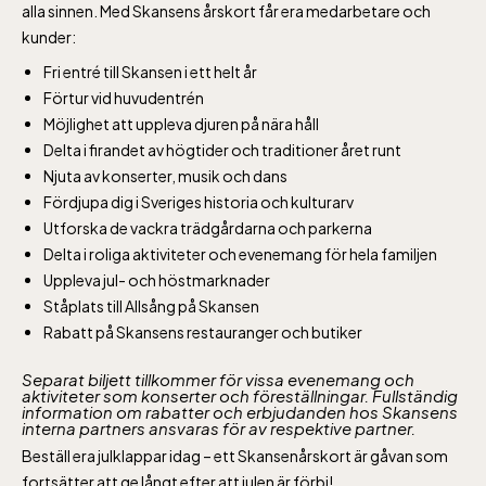
alla sinnen. Med Skansens årskort får era medarbetare och
kunder:
Fri entré till Skansen i ett helt år
Förtur vid huvudentrén
Möjlighet att uppleva djuren på nära håll
Delta i firandet av högtider och traditioner året runt
Njuta av konserter, musik och dans
Fördjupa dig i Sveriges historia och kulturarv
Utforska de vackra trädgårdarna och parkerna
Delta i roliga aktiviteter och evenemang för hela familjen
Uppleva jul- och höstmarknader
Ståplats till Allsång på Skansen
Rabatt på Skansens restauranger och butiker
Separat biljett tillkommer för vissa evenemang och
aktiviteter som konserter och föreställningar. Fullständig
information om rabatter och erbjudanden hos Skansens
interna partners ansvaras för av respektive partner.
Beställ era julklappar idag – ett Skansenårskort är gåvan som
fortsätter att ge långt efter att julen är förbi!