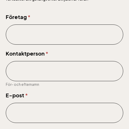
Årskort
Företag
*
för
företag
Kontaktperson
*
För- och efternamn
E-post
*