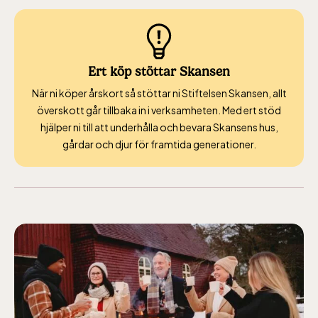
öppet under
påsken, helger i
april och därefter
Ert köp stöttar Skansen
dagligen.
När ni köper årskort så stöttar ni Stiftelsen Skansen, allt
Bergbanan kostar
överskott går tillbaka in i verksamheten. Med ert stöd
35:- för uppfärd
hjälper ni till att underhålla och bevara Skansens hus,
och nedfärd för alla
gårdar och djur för framtida generationer.
över 4 år.
Rullstolsburna med
ledsagare åker
gratis.