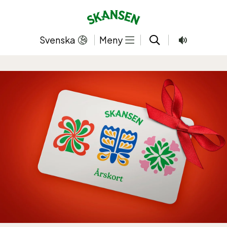
Hoppa
till
innehållet
Svenska
Meny