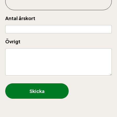
Baltic Sea Science Center inkluderad i
Antal årskort
entrén
jan-mars vardagar 10-15, helger 10-16, april
Övrigt
alla dagar 10-16, maj-september 10-18,
oktober-december vardagar 10-15 helger
10-16
Skicka
Bergbanan
Bergbanan har