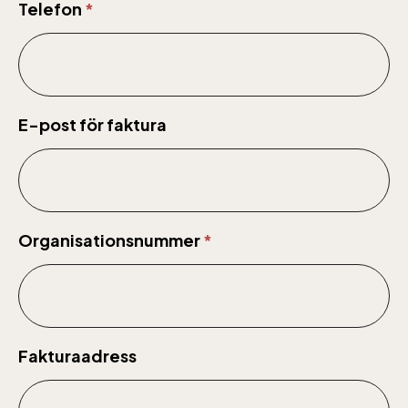
Telefon
*
E-post för faktura
Lill-Skansen, inkluderad i entrén
Organisationsnummer
*
jan-mars vardagar 10-15, helger 10-16, april
alla dagar 10-16, maj-september 10-18,
oktober-december vardagar 10-15 helger
10-16
Fakturaadress