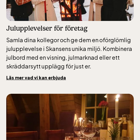
Skansen-Akvariet
Öppnar 10 alla dagar, se kalendariet för
Julupplevelser för företag
exakta öppettider. Entré tillkommer
Samla dina kollegor och ge dem en oförglömlig
julupplevelse i Skansens unika miljö. Kombinera
julbord med en visning, julmarknad eller ett
skräddarsytt upplägg för just er.
Läs mer vad vi kan erbjuda