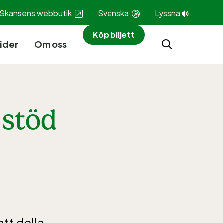
Skansens webbutik
Svenska
Lyssna
Köp biljett
ider
Om oss
 stöd
att della