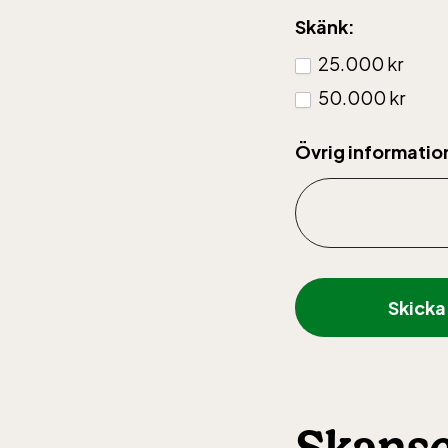
Ber
Skänk:
25.000 kr
Bergb
50.000 kr
påsken
däref
Övrig informatio
kostar
nedfär
Rulls
åker g
Skicka
Skan
Öppnar