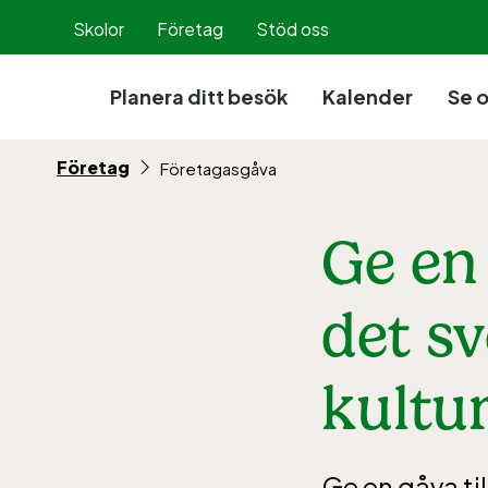
Hoppa
Skolor
Företag
Stöd oss
till
innehållet
Planera ditt besök
Kalender
Se 
Företag
Företagasgåva
Ge en
det s
kultur
Ge en gåva til