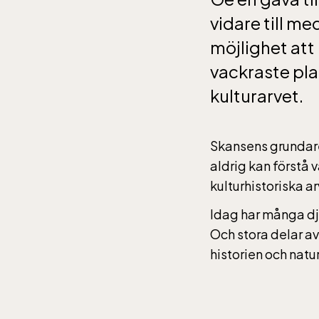
vidare till m
möjlighet att
vackraste pla
kulturarvet.
Skansens grundare
aldrig kan förstå v
kulturhistoriska a
Idag har många dju
Och stora delar av 
historien och natu