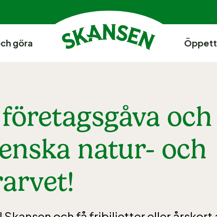
och göra
Öppett
 företagsgåva och
venska natur- och
arvet!
l Skansen och få fribiljetter eller årskort 