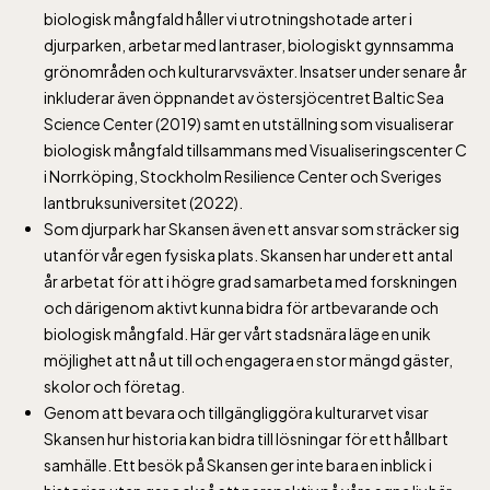
biologisk mångfald håller vi utrotningshotade arter i
Lill-Skansen, inkluderad i entrén
djurparken, arbetar med lantraser, biologiskt gynnsamma
grönområden och kulturarvsväxter. Insatser under senare år
inkluderar även öppnandet av östersjöcentret Baltic Sea
jan-mars vardagar 10-15, helger 10-16, april
Science Center (2019) samt en utställning som visualiserar
alla dagar 10-16, maj-september 10-18,
biologisk mångfald tillsammans med Visualiseringscenter C
oktober-december vardagar 10-15 helger
i Norrköping, Stockholm Resilience Center och Sveriges
10-16
lantbruksuniversitet (2022).
Som djurpark har Skansen även ett ansvar som sträcker sig
utanför vår egen fysiska plats. Skansen har under ett antal
år arbetat för att i högre grad samarbeta med forskningen
och därigenom aktivt kunna bidra för artbevarande och
biologisk mångfald. Här ger vårt stadsnära läge en unik
Baltic Sea Science Center inkluderad i
möjlighet att nå ut till och engagera en stor mängd gäster,
skolor och företag.
entrén
Genom att bevara och tillgängliggöra kulturarvet visar
Skansen hur historia kan bidra till lösningar för ett hållbart
jan-mars vardagar 10-15, helger 10-16, april
samhälle. Ett besök på Skansen ger inte bara en inblick i