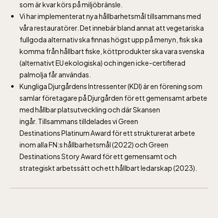
som är kvar körs på miljöbränsle.
och nedfärd för alla
Vi har implementerat nya hållbarhetsmål tillsammans med
över 4 år.
våra restauratörer. Det innebär bland annat att vegetariska
Rullstolsburna med
fullgoda alternativ ska finnas högst upp på menyn, fisk ska
ledsagare åker
komma från hållbart fiske, köttprodukter ska vara svenska
gratis.
(alternativt EU ekologiska) och ingen icke-certifierad
palmolja får användas.
Kungliga Djurgårdens Intressenter (KDI) är en förening som
samlar företagare på Djurgården för ett gemensamt arbete
med hållbar platsutveckling och där Skansen
ingår. Tillsammans tilldelades vi Green
Skansen-Akvariet
Destinations Platinum Award för ett strukturerat arbete
inom alla FN:s hållbarhetsmål (2022) och Green
Destinations Story Award för ett gemensamt och
Öppnar 10 alla dagar, se kalendariet för
strategiskt arbetssätt och ett hållbart ledarskap (2023).
exakta öppettider. Entré tillkommer