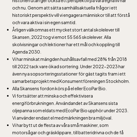
alla dagar 10-16, maj-september 10-18,
historien utan ger också ett perspektiv på våra egna liv här
och nu. Genom att sätta samhällsaktuella frågor i ett
oktober-december vardagar 10-15 helger
historiskt perspektiv vill vi engagera människor till att förstå
10-16
och vara aktiva i sin egen samtid.
Årligen välkomnas ett mycket stort antal skolelever till
Skansen, 2022 tog vi emot 55 565 skolelever. Alla
skolvisningar och lektioner har ett mål och koppling till
Agenda 2030.
Vi har minskat mängden hushållsavfall med 28% från 2018
Bergbanan
till 2022 tack vare ökad sortering. Under 2022-2023 har
även nya sopsorteringsstationer för gäst tagits fram i ett
samarbetsprojekt med Konsumentföreningen Stockholm.
Bergbanan har
Alla Skansens fordon körs på el eller EcoPar Bio.
öppet under
Vi fortsätter att minska och effektivisera
påsken, helger i
energiförbrukningen. Användandet av Skansens sista
april och därefter
oljepanna som eldats med EcoPar Bio upphör under 2023.
dagligen.
Vi använder endast el med märkningen bra miljöval.
Bergbanan kostar
Vi har bytt ut de flesta av våra små maskiner, som
motorsågar och gräsklippare, till batteridrivna och de få
35:- för uppfärd