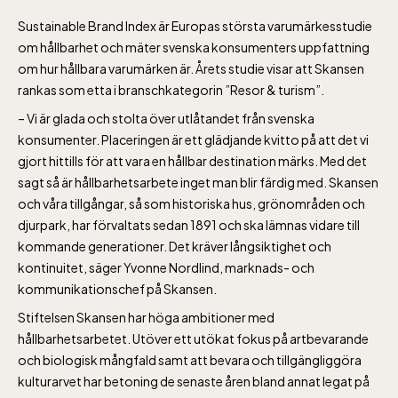
Sustainable Brand Index är Europas största varumärkesstudie
om hållbarhet och mäter svenska konsumenters uppfattning
om hur hållbara varumärken är. Årets studie visar att Skansen
rankas som etta i branschkategorin ”Resor & turism”.
– Vi är glada och stolta över utlåtandet från svenska
konsumenter. Placeringen är ett glädjande kvitto på att det vi
gjort hittills för att vara en hållbar destination märks. Med det
sagt så är hållbarhetsarbete inget man blir färdig med. Skansen
och våra tillgångar, så som historiska hus, grönområden och
djurpark, har förvaltats sedan 1891 och ska lämnas vidare till
kommande generationer. Det kräver långsiktighet och
kontinuitet, säger Yvonne Nordlind, marknads- och
kommunikationschef på Skansen.
Stiftelsen Skansen har höga ambitioner med
hållbarhetsarbetet. Utöver ett utökat fokus på artbevarande
och biologisk mångfald samt att bevara och tillgängliggöra
kulturarvet har betoning de senaste åren bland annat legat på