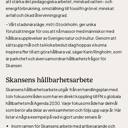
att stärka det pedagogiska arbetet, minskad vatten- och
energiförbrukning, omställning till fossilfri grön el, minskat
avfall och ökad återvinningsgrad.
– Vårt stadsnära läge, mitt i Stockholm, ger unika
förutsättningar för oss att nå massor med människor med
hållbara upplevelser av Sveriges natur och kultur. Genom att
sätta upp mål och ta kloka beslut idag hoppas vi kunna
inspirera fler till att göra hållbara val, säger Karin Ringholm, som
är parkchef och även samordnar hållbarhetsfrågor för
Skansen.
Skansens hållbarhetsarbete
Skansens hållbarhetsarbete utgår från en handlingsplan med
tolv fokusområden som har en direkt koppling till FN:s globala
hållbarhetsmål Agenda 2030. Varje fokusområde har delmål
som berör alla delar av verksamheten och följs upp varje år. Här
listar vi några exempel på vad vi gjort under senare år:
Inom ramen för Skansens arbete med artbevarande och