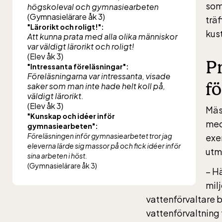
som
högskoleval och gymnasiearbeten
(Gymnasielärare åk 3)
trä
"Lärorikt och roligt!":
kust
Att kunna prata med alla olika människor
var väldigt lärorikt och roligt!
(Elev åk 3)
Pr
"Intressanta föreläsningar":
Föreläsningarna var intressanta, visade
f
saker som man inte hade helt koll på,
väldigt lärorikt.
(Elev åk 3)
Mäs
"Kunskap och idéer inför
med
gymnasiearbeten":
Föreläsningen inför gymnasiearbetet tror jag
exem
eleverna lärde sig massor på och fick idéer inför
utm
sina arbeten i höst.
(Gymnasielärare åk 3)
– H
mil
vattenförvaltare b
vattenförvaltning