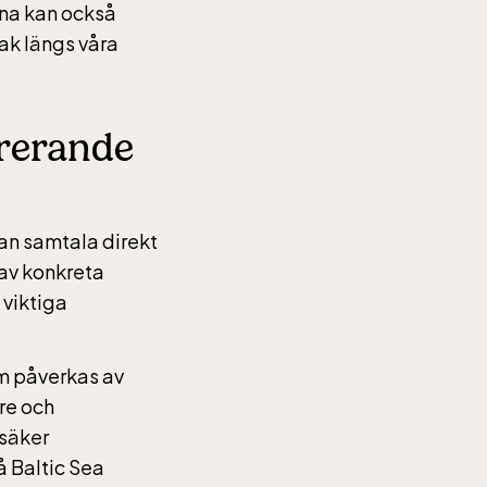
rna kan också
ak längs våra
irerande
an samtala direkt
av konkreta
 viktiga
om påverkas av
re och
 säker
å Baltic Sea