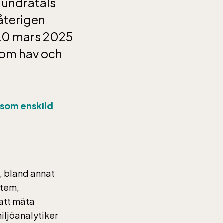
hundratals
återigen
 20 mars 2025
inom hav och
r som enskild
, bland annat
stem,
 att mäta
iljöanalytiker