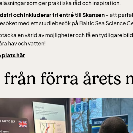
reläsningar som ger praktiska råd och inspiration.
sfri och inkluderar fri entré till Skansen
– ett perfek
rs vardagar 10-15, helger 10-16, april alla dagar 10-1
söket med ett studiebesök på Baltic Sea Science Ce
eptember 10-18, oktober-december vardagar 10-15 
täcka en värld av möjligheter och få en tydligare bild
våra hav och vatten!
 plats här
ic Sea Science Center inkluderad i entrén
 från förra årets 
rs vardagar 10-15, helger 10-16, april alla dagar 10-1
eptember 10-18, oktober-december vardagar 10-15 