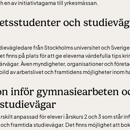
 en av initiativtagarna till yrkesmässan.
tetsstudenter och studieväg
dievägledare från Stockholms universitet och Sverige
et finns på plats för att ge eleverna värdefulla tips kr
iärvägar. Även myndigheter, organisationer och föret
bild av arbetslivet och framtidens möjligheter inom h
ion inför gymnasiearbeten o
 studievägar
kilt anpassad för elever i årskurs 2 och 3 som står inf
ch framtida studievägar. Det finns möjlighet att boka
-Skansen, inkluderad i entrén