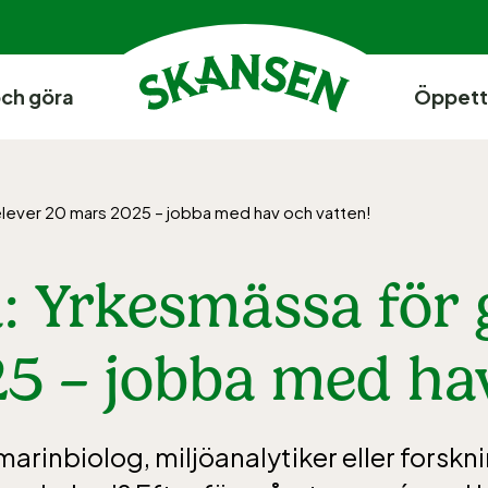
och göra
Öppett
elever 20 mars 2025 – jobba med hav och vatten!
a: Yrkesmässa för
5 – jobba med hav
marinbiolog, miljöanalytiker eller forskn