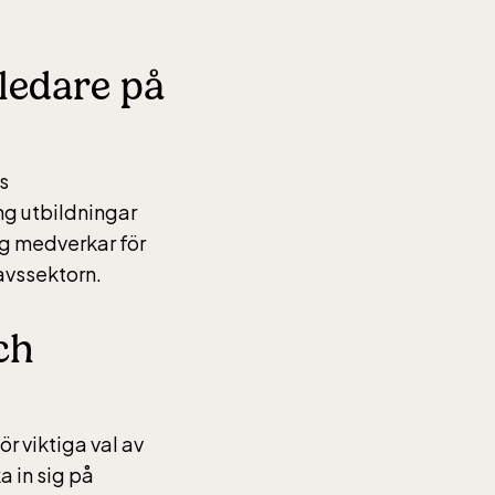
ledare på
s
ing utbildningar
ag medverkar för
avssektorn.
ch
ör viktiga val av
 in sig på