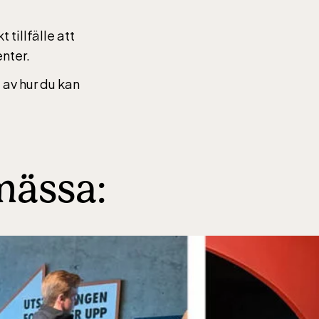
t tillfälle att
6,
nter.
helger
 av hur du kan
mässa:
6,
helger