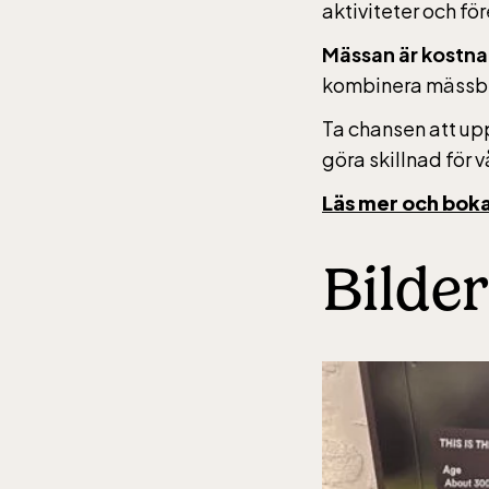
aktiviteter och fö
Mässan är kostnad
jan-ma
kombinera mässbe
maj-s
10-16
Ta chansen att upp
göra skillnad för 
Läs mer och boka
Balt
Bilder
jan-ma
maj-s
10-16