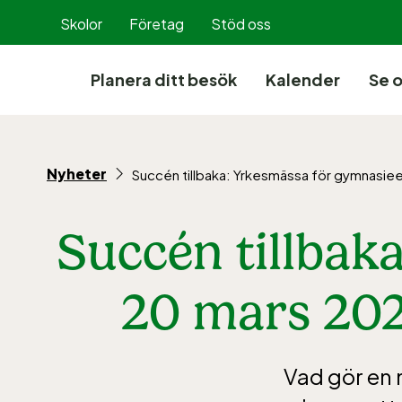
Hoppa
Skolor
Företag
Stöd oss
till
innehållet
Planera ditt besök
Kalender
Se 
Nyheter
Succén tillbaka: Yrkesmässa för gymnasie
Succén tillbak
20 mars 202
Vad gör en 