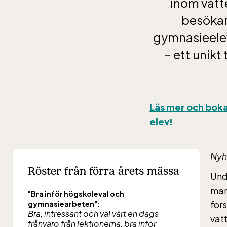
inom vatt
besökar
gymnasieelev
– ett unikt
Läs mer och boka 
elev!
Nyh
Röster från förra årets mässa
Und
mar
"Bra inför högskoleval och
for
gymnasiearbeten":
Bra, intressant och väl värt en dags
vat
frånvaro från lektionerna, bra inför