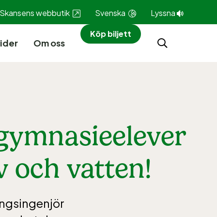
Skansens webbutik
Svenska
Lyssna
Köp biljett
ider
Om oss
 gymnasieelever
 och vatten!
ingsingenjör