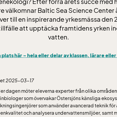
enekologi? Efter förra årets succé med 
e välkomnar Baltic Sea Science Center 
er till en inspirerande yrkesmässa den
 tillfälle att upptäcka framtidens yrken 
vatten.
plats här – hela eller delar av klassen, lärare elle
et 2025-03-17
er dagen möter eleverna experter från olika områden
inbiologer som övervakar Östersjöns känsliga ekosy
skningsingenjörer som använder avancerad teknik för
tenkvalitet och analysera undervattensmiljöer, samt m