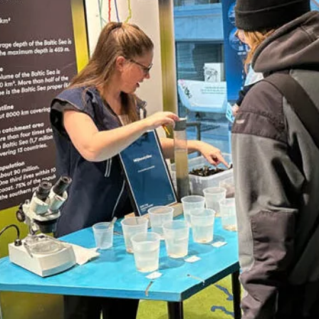
gbanan
anan har öppet under
, helger i april och
ter dagligen. Bergbanan
 35:- för uppfärd och
d för alla över 4 år.
tolsburna med ledsagare
ratis.
sen-Akvariet
 10 alla dagar, se kalendariet för exakta öppettider.