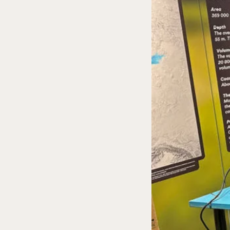
Ber
Bergb
påsken
däref
kostar
nedfär
Rulls
åker g
Skan
Öppnar