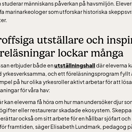
 studerar människans påverkan på havsmiljön. Eleve
ffa marinarkeologer som utforskar historiska skeppsvr
er.
offsiga utställare och insp
öreläsningar lockar många
san erbjuder både en
utställningshall
där eleverna k
 yrkesverksamma, och ett föreläsningsprogram fyllt 
pel på hur olika yrkesroller aktivt arbetar för att lösa
aningar för våra hav:
är kan eleverna få höra om hur man undersöker djur s
jögifter eller restaurerar skadade ekosystem. Skeppa
erättar också om sitt arbete för en hållbar sjöfart och
 för framtiden, säger Elisabeth Lundmark, pedagog p