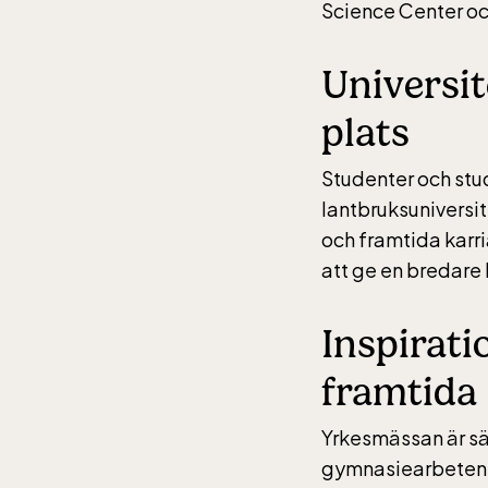
Science Center och
Universi
plats
Studenter och stu
lantbruksuniversit
och framtida karr
att ge en bredare 
Inspirat
framtida
Yrkesmässan är särs
gymnasiearbeten o
Lill