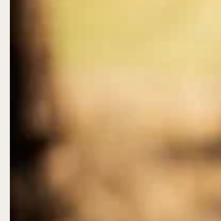
Baltic Sea Science Center inkluderad i
entrén
jan-mars vardagar 10-15, helger 10-16, april
alla dagar 10-16, maj-september 10-18,
oktober-december vardagar 10-15 helger
10-16
Bergbanan
Bergbanan har
öppet under