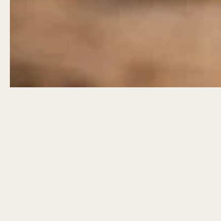
Öppnar 10 alla dagar, se kalendariet för
exakta öppettider. Entré tillkommer