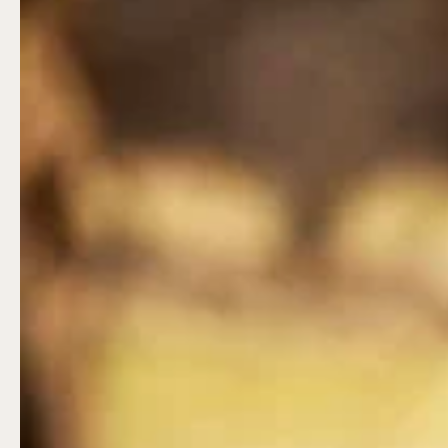
Lill-Skansen, inkluderad i entrén
jan-mars vardagar 10-15, helger 10-16, april
alla dagar 10-16, maj-september 10-18,
oktober-december vardagar 10-15 helger
10-16