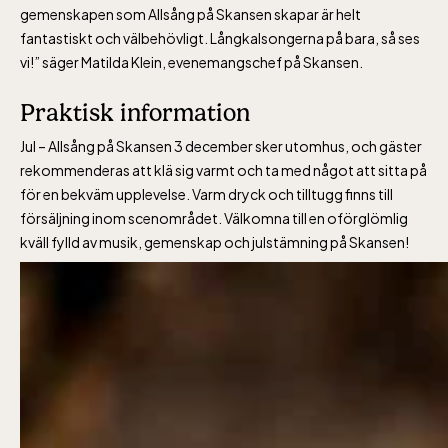
gemenskapen som Allsång på Skansen skapar är helt
fantastiskt och välbehövligt. Långkalsongerna på bara, så ses
vi!” säger Matilda Klein, evenemangschef på Skansen.
Praktisk information
Jul – Allsång på Skansen 3 december sker utomhus, och gäster
rekommenderas att klä sig varmt och ta med något att sitta på
för en bekväm upplevelse. Varm dryck och tilltugg finns till
försäljning inom scenområdet. Välkomna till en oförglömlig
kväll fylld av musik, gemenskap och julstämning på Skansen!