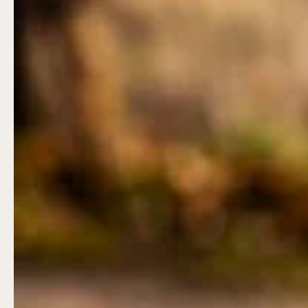
påsken, helger i
april och därefter
dagligen.
Bergbanan kostar
35:- för uppfärd
och nedfärd för alla
över 4 år.
Rullstolsburna med
ledsagare åker
gratis.
Skansen-Akvariet