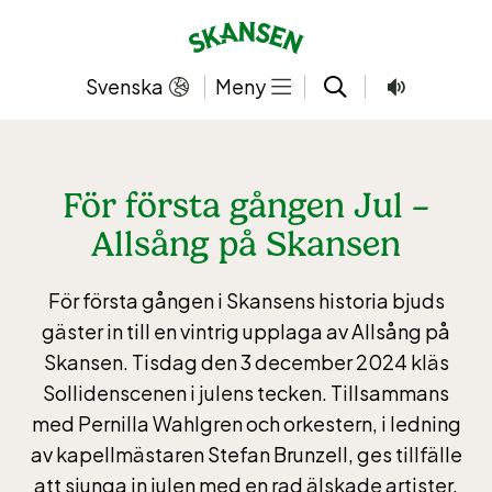
Hoppa
till
innehållet
Svenska
Meny
För första gången Jul –
Allsång på Skansen
För första gången i Skansens historia bjuds
gäster in till en vintrig upplaga av Allsång på
Skansen. Tisdag den 3 december 2024 kläs
Sollidenscenen i julens tecken. Tillsammans
med Pernilla Wahlgren och orkestern, i ledning
av kapellmästaren Stefan Brunzell, ges tillfälle
att sjunga in julen med en rad älskade artister.