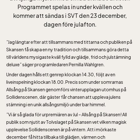
Programmet spelas in under kvällen och
kommer att sändas i SVT den 23 december,
dagen före julafton.
”Jag längtar efter att tillsammans med tittarna och publiken på
Skansen få skapa en ny tradition och tillsammans göra detta
till världens mysigaste kväll fylld av glädje, frid och julstämning
deluxe” säger programledaren Pernilla Wahlgren.
Under dagen hålls ett genrep klockan 14.30, följt av en
liveinspelning klockan 18.00. Precis som under somrarnas
Allsång på Skansen genomförs vinterupplagan utomhus på
Sollidenscenen, där gäster får chansen att uppleva julens
stämning i en unik allsångsmiljö under bar himmel.
”Vi är så glada för urpremiären av Jul – Allsång på Skansen! All
publik som njutit av Tolvslaget på Skansen vet vilken magisk
upplevelse Sollidenscenen är på vintern. Att i mörkaste
december få hitta tillbaka till glädjen, värmen och