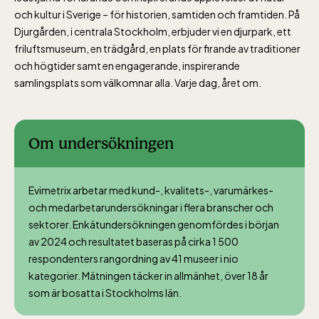
10-16
och kultur i Sverige – för historien, samtiden och framtiden. På
Djurgården, i centrala Stockholm, erbjuder vi en djurpark, ett
friluftsmuseum, en trädgård, en plats för firande av traditioner
och högtider samt en engagerande, inspirerande
samlingsplats som välkomnar alla. Varje dag, året om.
Baltic Sea Science Center inkluderad i
entrén
Om undersökningen
jan-mars vardagar 10-15, helger 10-16, april
Evimetrix arbetar med kund-, kvalitets-, varumärkes-
alla dagar 10-16, maj-september 10-18,
och medarbetarundersökningar i flera branscher och
oktober-december vardagar 10-15 helger
sektorer. Enkätundersökningen genomfördes i början
10-16
av 2024 och resultatet baseras på cirka 1 500
respondenters rangordning av 41 museer i nio
kategorier. Mätningen täcker in allmänhet, över 18 år
som är bosatta i Stockholms län.