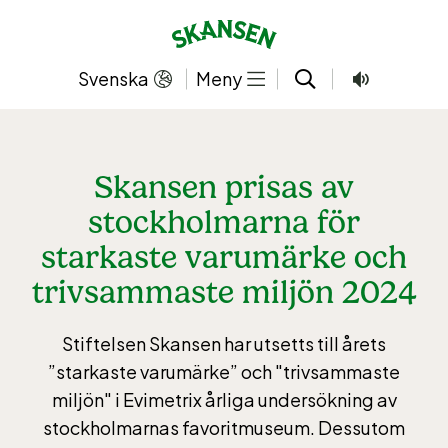
Hoppa
till
innehållet
Svenska
Meny
Skansen prisas av
stockholmarna för
starkaste varumärke och
trivsammaste miljön 2024
Stiftelsen Skansen har utsetts till årets
”starkaste varumärke” och "trivsammaste
miljön" i Evimetrix årliga undersökning av
stockholmarnas favoritmuseum. Dessutom