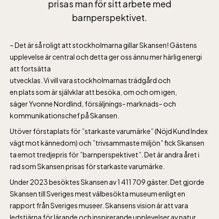
prisas man för sitt arbete med
barnperspektivet.
– Det är så roligt att stockholmarna gillar Skansen! Gästens
upplevelse är central och detta ger oss ännu mer härlig energi
att fortsätta
utvecklas. Vi vill vara stockholmarnas trädgård och
en plats som är självklar att besöka, om och om igen,
säger Yvonne Nordlind, försäljnings- marknads- och
kommunikationschef på Skansen.
Utöver förstaplats för ”starkaste varumärke” (Nöjd Kund Index
vägt mot kännedom) och ”trivsammaste miljön” fick Skansen
Lill-Skansen, inkluderad i entrén
ta emot tredjepris för ”barnperspektivet”. Det är andra året i
rad som Skansen prisas för starkaste varumärke.
jan-mars vardagar 10-15, helger 10-16, april
Under 2023 besöktes Skansen av 1 411 709 gäster. Det gjorde
alla dagar 10-16, maj-september 10-18,
Skansen till Sveriges mest välbesökta museum enligt en
rapport från Sveriges museer. Skansens vision är att vara
oktober-december vardagar 10-15 helger
ledstjärna för lärande och inspirerande upplevelser av natur