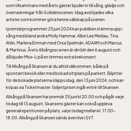
som tillsammans med årets gäster bjuder in till sång, glädje och
överraskningar från Sollidenscenen. Idag avslöjades vilka
artister som kommer göra henne sällskap på scenen.
I premiärprogrammet 25 juni 2024 kan publiken stämma upp i
sång med bland andra Molly Hammar, Albin Lee Meldau, Tina
Ahlin, Marlena Ernman med Orsa Spelmän, ADAAM och Marcus
& Martinus. Årets
Allsångsscenen är din
blir den 6 augusti och
då bjuder Miss-Li på en timmes extra livekonsert.
Till Allsång på Skansen är du alltid välkommen, både på
spontant besök eller med bokad sittplats på parkett. Biljetter
för de bokade platserna släpps idag, den 13 juni 2024, och kan
köpas via Ticketmaster. I biljettpriset ingår entré till Skansen.
Allsång på Skansen har premiär 25 juni kl 20.00 och pågår varje
tisdag till 13 augusti. Skansens gäster kan också uppleva
generalrepetitionen på plats, varje tisdag mellan kl. 17.00-
18.00. Allsång på Skansen sänds även live i SVT.