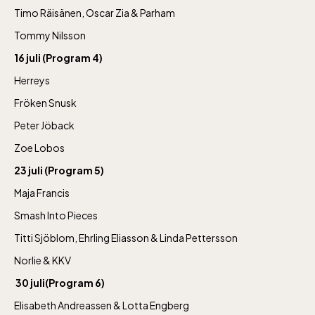
Timo Räisänen, Oscar Zia & Parham
jan-mars vardagar 10-15, helger 10-16, april
Tommy Nilsson
alla dagar 10-16, maj-september 10-18,
16 juli (Program 4)
oktober-december vardagar 10-15 helger
Herreys
10-16
Fröken Snusk
Peter Jöback
Zoe Lobos
23 juli (Program 5)
Baltic Sea Science Center inkluderad i
Maja Francis
entrén
Smash Into Pieces
Titti Sjöblom, Ehrling Eliasson & Linda Pettersson
jan-mars vardagar 10-15, helger 10-16, april
Norlie & KKV
alla dagar 10-16, maj-september 10-18,
30 juli(Program 6)
oktober-december vardagar 10-15 helger
Elisabeth Andreassen & Lotta Engberg
10-16