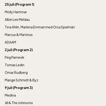
25 juli (Program 1)
Molly Hammar
Albin Lee Meldau
Tina Ahlin, Marlena Ernman med Orsa Spelmän
Marcus & Martinus
ADAAM
2 juli (Program 2)
Peg Parnevik
Tomas Ledin
Omar Rudberg
Mange Schmidt & Byz
9 juli (Program 3)
Medina
Lill-Skansen, inkluderad i entrén
Jill & The Johnsons