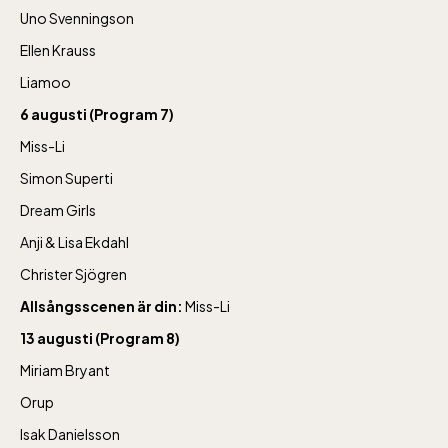
Uno Svenningson
Ellen Krauss
Liamoo
6 augusti (Program 7)
Bergbanan
Miss-Li
Simon Superti
Bergbanan har
Dream Girls
öppet under
Anji & Lisa Ekdahl
påsken, helger i
Christer Sjögren
april och därefter
Allsångsscenen är din:
Miss-Li
dagligen.
13 augusti (Program 8)
Bergbanan kostar
35:- för uppfärd
Miriam Bryant
och nedfärd för alla
Orup
över 4 år.
Isak Danielsson