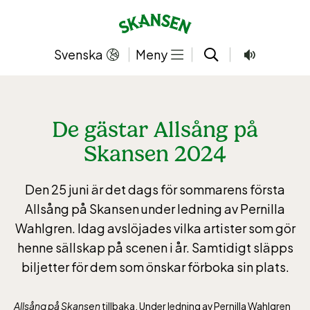
Hoppa
till
innehållet
Svenska
Meny
De gästar Allsång på
Skansen 2024
Den 25 juni är det dags för sommarens första
Allsång på Skansen under ledning av Pernilla
Wahlgren. Idag avslöjades vilka artister som gör
henne sällskap på scenen i år. Samtidigt släpps
biljetter för dem som önskar förboka sin plats.
Allsång på Skansen
tillbaka. Under ledning av Pernilla Wahlgren