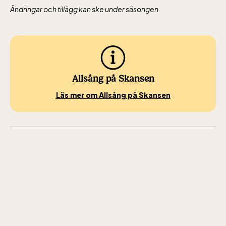
Rullstolsburna med
Ändringar och tillägg kan ske under säsongen
ledsagare åker
gratis.
Allsång på Skansen
Läs mer om Allsång på Skansen
Skansen-Akvariet
Öppnar 10 alla dagar, se kalendariet för
exakta öppettider. Entré tillkommer