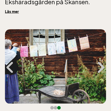
Ekshäradsgården på Skansen.
Läs mer
Bergbanan
Bergbanan har
öppet under
påsken, helger i
april och därefter
dagligen.
Bergbanan kostar
35:- för uppfärd
och nedfärd för alla
över 4 år.
Rullstolsburna med
ledsagare åker