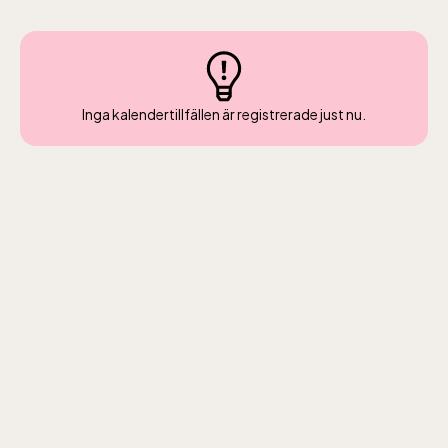
gratis.
Inga kalendertillfällen är registrerade just nu.
Skansen-Akvariet
Öppnar 10 alla dagar, se kalendariet för
exakta öppettider. Entré tillkommer