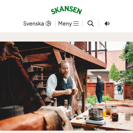
Hoppa
till
innehållet
Svenska
Meny