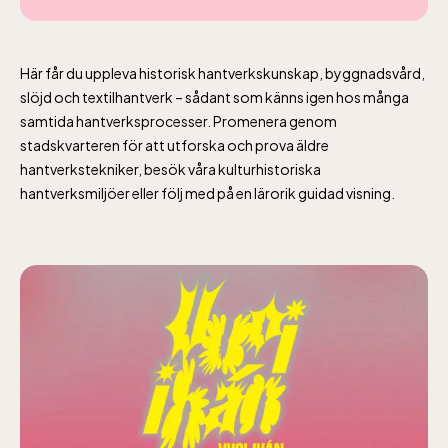
Här får du uppleva historisk hantverkskunskap, byggnadsvård,
slöjd och textilhantverk – sådant som känns igen hos många
samtida hantverksprocesser. Promenera genom
stadskvarteren för att utforska och prova äldre
hantverkstekniker, besök våra kulturhistoriska
hantverksmiljöer eller följ med på en lärorik guidad visning.
Lill-Skansen, inkluderad i entrén
jan-mars vardagar 10-15, helger 10-16, april