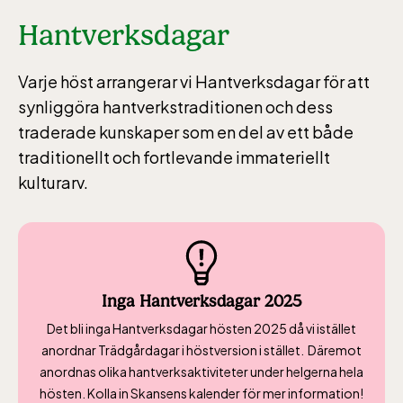
Hantverksdagar
Varje höst arrangerar vi Hantverksdagar för att
synliggöra hantverkstraditionen och dess
traderade kunskaper som en del av ett både
traditionellt och fortlevande immateriellt
kulturarv.
Inga Hantverksdagar 2025
Det bli inga Hantverksdagar hösten 2025 då vi istället
anordnar Trädgårdagar i höstversion i stället. Däremot
anordnas olika hantverksaktiviteter under helgerna hela
hösten. Kolla in Skansens kalender för mer information!