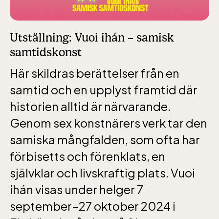
alla dagar 10-16, maj-september 10-18,
oktober-december vardagar 10-15 helger
Utställning: Vuoi ihán – samisk
10-16
samtidskonst
Här skildras berättelser från en
samtid och en upplyst framtid där
historien alltid är närvarande.
Baltic Sea Science Center inkluderad i
Genom sex konstnärers verk tar den
entrén
samiska mångfalden, som ofta har
förbisetts och förenklats, en
jan-mars vardagar 10-15, helger 10-16, april
alla dagar 10-16, maj-september 10-18,
självklar och livskraftig plats. Vuoi
oktober-december vardagar 10-15 helger
ihán visas under helger 7
10-16
september–27 oktober 2024 i