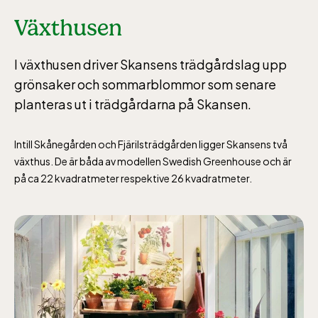
Växthusen
I växthusen driver Skansens trädgårdslag upp
grönsaker och sommarblommor som senare
planteras ut i trädgårdarna på Skansen.
Intill Skånegården och Fjärilsträdgården ligger Skansens två
växthus. De är båda av modellen Swedish Greenhouse och är
på ca 22 kvadratmeter respektive 26 kvadratmeter.
Lill-Skansen, inkluderad i entrén
jan-mars vardagar 10-15, helger 10-16, april