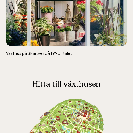
alla dagar 10-16, maj-september 10-18,
oktober-december vardagar 10-15 helger
10-16
Växthus på Skansen på 1990-talet
Baltic Sea Science Center inkluderad i
entrén
Hitta till växthusen
jan-mars vardagar 10-15, helger 10-16, april
alla dagar 10-16, maj-september 10-18,
oktober-december vardagar 10-15 helger
10-16