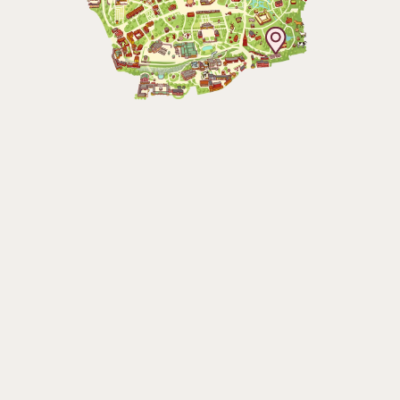
Bergbanan
Bergbanan har
öppet under
påsken, helger i
april och därefter
dagligen.
Bergbanan kostar
35:- för uppfärd
och nedfärd för alla
över 4 år.
Rullstolsburna med
ledsagare åker