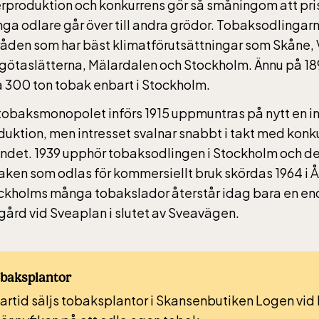
rproduktion och konkurrens gör så småningom att pri
gbanan
ga odlare går över till andra grödor. Tobaksodlingarna
åden som har bäst klimatförutsättningar som Skåne, 
anan har öppet under
götaslätterna, Mälardalen och Stockholm. Ännu på 18
, helger i april och
a 300 ton tobak enbart i Stockholm.
ter dagligen. Bergbanan
tobaksmonopolet införs 1915 uppmuntras på nytt en 
 35:- för uppfärd och
duktion, men intresset svalnar snabbt i takt med konk
d för alla över 4 år.
andet. 1939 upphör tobaksodlingen i Stockholm och de
tolsburna med ledsagare
aken som odlas för kommersiellt bruk skördas 1964 i Å
ratis.
ckholms många tobakslador återstår idag bara en end
rd vid Sveaplan i slutet av Sveavägen.
sen-Akvariet
obaksplantor
tid säljs tobaksplantor i Skansenbutiken Logen vid
 10 alla dagar, se kalendariet för exakta öppettider.