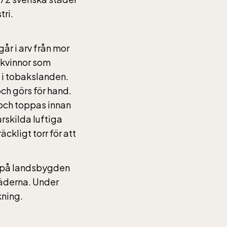
tri.
6,
helger
går i arv från mor
r kvinnor som
 i tobakslanden.
ch görs för hand.
 och toppas innan
rskilda luftiga
ckligt torr för att
6,
helger
t på landsbygden
täderna. Under
kning.