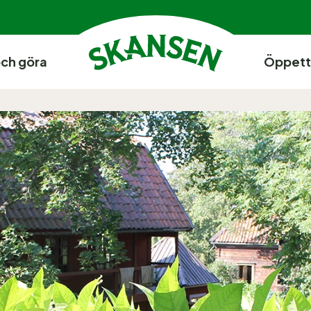
och göra
Öppett