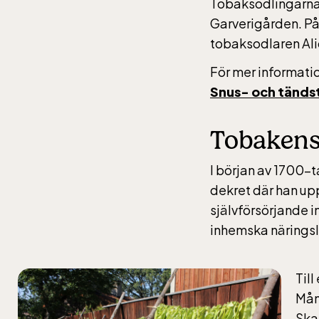
Tobaksodlingarna 
Garverigården. På
tobaksodlaren Ali
För mer informati
Snus- och tänd
Tobakens 
I början av 1700-ta
dekret där han upp
självförsörjande i
inhemska näringsl
Til
Mån
Lill
Ska