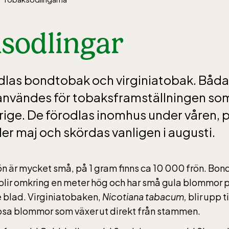
sodlingar
las bondtobak och virginiatobak. Båda 
användes för tobaksframställningen som
rige. De förodlas inomhus under våren, p
der maj och skördas vanligen i augusti.
n är mycket små, på 1 gram finns ca 10 000 frön. Bo
 blir omkring en meter hög och har små gula blommor p
e blad. Virginiatobaken,
Nicotiana tabacum,
blir upp t
srosa blommor som växer ut direkt från stammen.