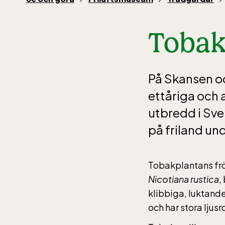
Tobak
På Skansen od
ettåriga och 
utbredd i Sve
på friland un
Tobakplantans frö
Nicotiana rustica
,
klibbiga, luktand
och har stora lju