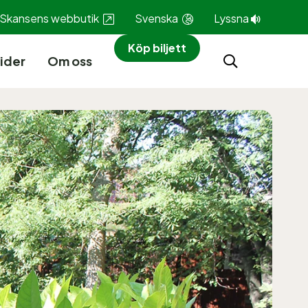
Skansens webbutik
Svenska
Lyssna
Köp biljett
ider
Om oss