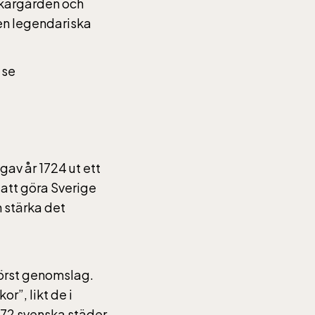
akargården och
en legendariska
 se
gav år 1724 ut ett
 att göra Sverige
 stärka det
törst genomslag.
r”, likt de i
i 72 svenska städer