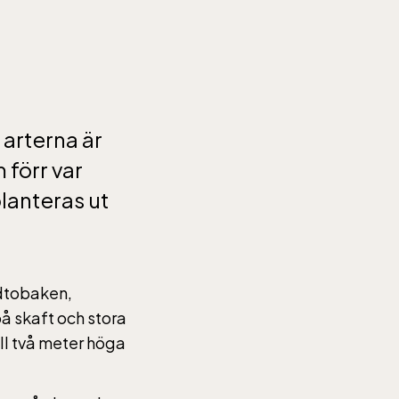
arterna är
 förr var
lanteras ut
ndtobaken,
å skaft och stora
ill två meter höga