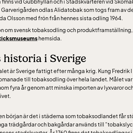
finns vid Gubbhyllan och i Stadskvarteren vid Skom
 Garverigården odlas Alidatobak som togs fram av d
da Olsson med frön från hennes sista odling 1964.
on om svensk tobaksodling och produktframställning,
sticksmuseums
hemsida.
historia i Sverige
let är Sverige fattigt efter många krig. Kung Fredrik I 
manade till tobaksodling över hela landet. Målet var
nom fyra år genom att minska importen av lyxvaror och
ivet.
l en början är det i städerna som tobaksodlandet får s
ga trädgårdar och bakgårdar används till ”tobakslycko
-Skansen, inkluderad i entrén
nsens stadskvarter. År 1760 finns det tobaksodlingar 