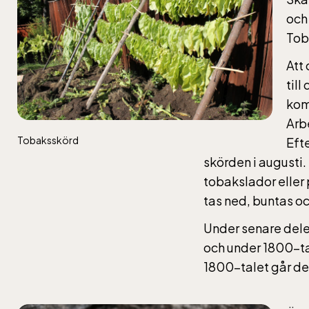
och
Tob
jan-ma
maj-s
Att 
10-16
til
kom
Arb
Tobaksskörd
Eft
Balt
skörden i augusti.
tobakslador eller p
tas ned, buntas och
jan-ma
maj-s
Under senare dele
10-16
och under 1800-ta
1800-talet går det