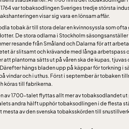
 1764 var tobaksodlingen Sveriges tredje största indus
akshanteringen visar sig vara en lönsam affär.
rs vardagar 10-15, helger 10-16, april alla dagar 10-1
eptember 10-18, oktober-december vardagar 10-15 
odla tobak är till stora delar en kvinnosyssla som ofta 
l dotter. De stora odlarna i Stockholm säsongsanställe
mer resande från Småland och Dalarna för att arbeta
etet är slitsamt och krävande med långa arbetspass o
er att plantorna sätts ut på våren ska de kupas, tjuvas
ic Sea Science Center inkluderad i entrén
 Därefter hängs bladen upp på käppar för torkning i sä
å vindar och i uthus. Först i september är tobaken tillrä
 köras till fabrikerna.
rs vardagar 10-15, helger 10-16, april alla dagar 10-1
eptember 10-18, oktober-december vardagar 10-15 
n av 1700-talet flyttas allt mer av tobaksodlandet u
lets andra hälft upphör tobaksodlingen i de flesta s
 mesta av den svenska tobaksskörden till snustillver