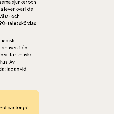
serna sjunker och
 lever kvar i de
Väst- och
90-talet skördas
inhemsk
urrensen från
n sista svenska
hus. Av
a: ladan vid
 Bollnästorget
 Entré