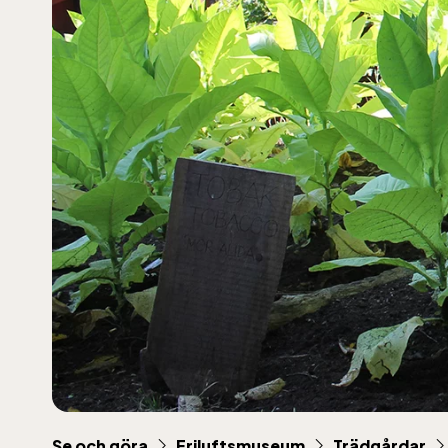
Se och göra
Friluftsmuseum
Trädgårdar