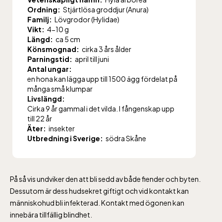
Ordning:
Stjärtlösa groddjur (Anura)
Familj:
Lövgrodor (Hylidae)
Vikt:
4-10 g
Längd:
ca 5 cm
Könsmognad:
cirka 3 års ålder
Parningstid:
april till juni
Antal ungar:
en hona kan lägga upp till 1500 ägg fördelat på
många små klumpar
Livslängd:
Cirka 9 år gammal i det vilda. I fångenskap upp
till 22 år
Äter:
insekter
Utbredning i Sverige:
södra Skåne
På så vis undviker den att bli sedd av både fiender och byten.
Dessutom är dess hudsekret giftigt och vid kontakt kan
människohud bli infekterad. Kontakt med ögonen kan
innebära tillfällig blindhet.