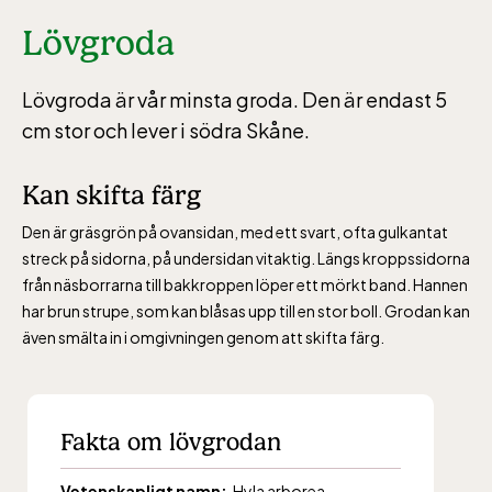
Lövgroda
Lövgroda är vår minsta groda. Den är endast 5
cm stor och lever i södra Skåne.
Kan skifta färg
Den är gräsgrön på ovansidan, med ett svart, ofta gulkantat
streck på sidorna, på undersidan vitaktig. Längs kroppssidorna
från näsborrarna till bakkroppen löper ett mörkt band. Hannen
har brun strupe, som kan blåsas upp till en stor boll. Grodan kan
även smälta in i omgivningen genom att skifta färg.
Fakta om lövgrodan
Vetenskapligt namn:
Hyla arborea