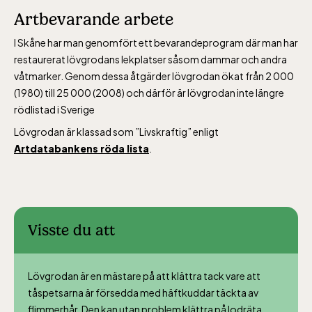
Artbevarande arbete
alla dagar 10-16, maj-september 10-18,
oktober-december vardagar 10-15 helger
I Skåne har man genomfört ett bevarandeprogram där man har
10-16
restaurerat lövgrodans lekplatser såsom dammar och andra
våtmarker. Genom dessa åtgärder lövgrodan ökat från 2 000
(1980) till 25 000 (2008) och därför är lövgrodan inte längre
rödlistad i Sverige
Lövgrodan är klassad som ”Livskraftig” enligt
Artdatabankens röda lista
.
Bergbanan
Bergbanan har
öppet under
Visste du att
påsken, helger i
april och därefter
Lövgrodan är en mästare på att klättra tack vare att
dagligen.
tåspetsarna är försedda med häftkuddar täckta av
Bergbanan kostar
flimmerhår. Den kan utan problem klättra på lodräta