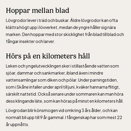
Hoppar mellan blad
Lill-Skansen, inkluderad i entrén
Lövgrodor lever i träd och buskar. Äldre lövgrodor kan ofta
klättra högt upp i lövverket, medan de yngre håller sig nära
marken. Den hoppar med stor skicklighet från blad till blad och
jan-mars vardagar 10-15, helger 10-16, april
fångar insekter och larver.
alla dagar 10-16, maj-september 10-18,
oktober-december vardagar 10-15 helger
Hörs på en kilometers håll
10-16
Leken och yngelutvecklingen sker i stillastående vatten som
sjöar, dammar och sankmarker, ibland även i mindre
vattensamlingar som diken och pölar. Under parningstiden,
som i Skåne infaller under april till juni, kväker hannarna flitigt,
särskilt nattetid. Också senare under sommaren kan man höra
dess klingande läte, som kan höras på minst en kilometers håll.
Baltic Sea Science Center inkluderad i
entrén
Lövgrodan blir könsmogen vid omkring 3 års ålder, och kan
normalt bli upp till 9 år gammal. I fångenskap har som mest 22
år uppnåtts.
jan-mars vardagar 10-15, helger 10-16, april