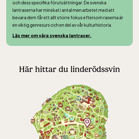
dagligen.
och dess specifika förutsättningar. De svenska
Bergbanan kostar
lantraserna har minskat i antal men arbetet med att
bevara dem får ett allt större fokus eftersom raserna är
35:- för uppfärd
en viktig genresurs och en del av vår kulturhistoria.
och nedfärd för alla
över 4 år.
Läs mer om våra svenska lantraser.
Rullstolsburna med
ledsagare åker
gratis.
Här hittar du linderödssvin
Skansen-Akvariet
Öppnar 10 alla dagar, se kalendariet för
exakta öppettider. Entré tillkommer