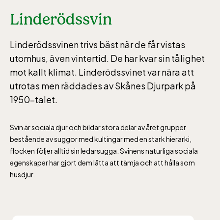
Linderödssvin
Linderödssvinen trivs bäst när de får vistas
utomhus, även vintertid. De har kvar sin tålighet
mot kallt klimat. Linderödssvinet var nära att
utrotas men räddades av Skånes Djurpark på
1950-talet.
Svin är sociala djur och bildar stora delar av året grupper
bestående av suggor med kultingar med en stark hierarki,
flocken följer alltid sin ledarsugga. Svinens naturliga sociala
egenskaper har gjort dem lätta att tämja och att hålla som
husdjur.