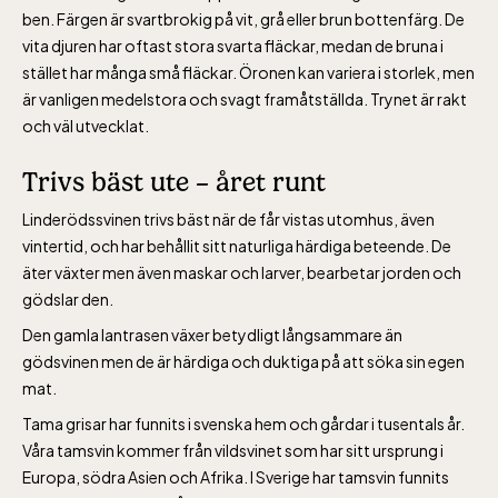
ben. Färgen är svartbrokig på vit, grå eller brun bottenfärg. De
vita djuren har oftast stora svarta fläckar, medan de bruna i
stället har många små fläckar. Öronen kan variera i storlek, men
är vanligen medelstora och svagt framåtställda. Trynet är rakt
Lill-Skansen, inkluderad i entrén
och väl utvecklat.
Trivs bäst ute – året runt
jan-mars vardagar 10-15, helger 10-16, april
Linderödssvinen trivs bäst när de får vistas utomhus, även
alla dagar 10-16, maj-september 10-18,
vintertid, och har behållit sitt naturliga härdiga beteende. De
oktober-december vardagar 10-15 helger
äter växter men även maskar och larver, bearbetar jorden och
10-16
gödslar den.
Den gamla lantrasen växer betydligt långsammare än
gödsvinen men de är härdiga och duktiga på att söka sin egen
mat.
Tama grisar har funnits i svenska hem och gårdar i tusentals år.
Baltic Sea Science Center inkluderad i
Våra tamsvin kommer från vildsvinet som har sitt ursprung i
entrén
Europa, södra Asien och Afrika. I Sverige har tamsvin funnits