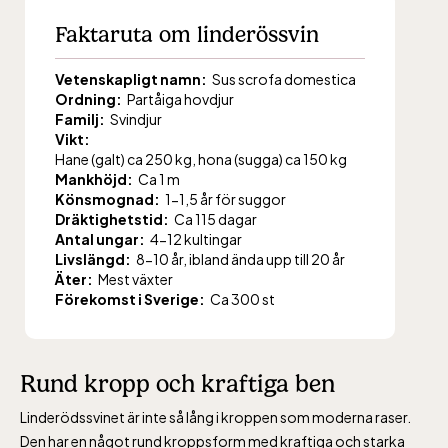
Faktaruta om linderössvin
Vetenskapligt namn:
Sus scrofa domestica
Ordning:
Partåiga hovdjur
Familj:
Svindjur
Vikt:
Hane (galt) ca 250 kg, hona (sugga) ca 150 kg
Mankhöjd:
Ca 1 m
Könsmognad:
1-1,5 år för suggor
Dräktighetstid:
Ca 115 dagar
Antal ungar:
4-12 kultingar
Livslängd:
8-10 år, ibland ända upp till 20 år
Äter:
Mest växter
Förekomst i Sverige:
Ca 300 st
Rund kropp och kraftiga ben
Linderödssvinet är inte så lång i kroppen som moderna raser.
Den har en något rund kroppsform med kraftiga och starka