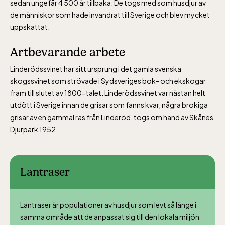
sedan ungefär 4 500 år tillbaka. De togs med som husdjur av
de människor som hade invandrat till Sverige och blev mycket
jan-mars vardagar 10-15, helger 10-16, april
uppskattat.
alla dagar 10-16, maj-september 10-18,
Artbevarande arbete
oktober-december vardagar 10-15 helger
10-16
Linderödssvinet har sitt ursprung i det gamla svenska
skogssvinet som strövade i Sydsveriges bok- och ekskogar
fram till slutet av 1800-talet. Linderödssvinet var nästan helt
utdött i Sverige innan de grisar som fanns kvar, några brokiga
grisar av en gammal ras från Linderöd, togs om hand av Skånes
Djurpark 1952.
Bergbanan
Bergbanan har
Lantraser
öppet under
påsken, helger i
Lantraser är populationer av husdjur som levt så länge i
april och därefter
samma område att de anpassat sig till den lokala miljön