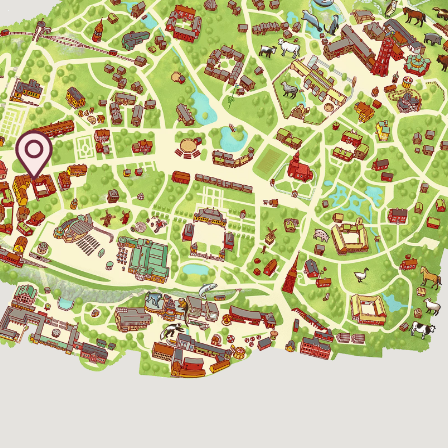
17 augusti 2026
11:00 - 18:00
Bergbanan
18 augusti 2026
11:00 - 18:00
Bergbanan har
öppet under
påsken, helger i
19 augusti 2026
11:00 - 18:00
april och därefter
dagligen.
20 augusti 2026
11:00 - 18:00
Bergbanan kostar
35:- för uppfärd
och nedfärd för alla
21 augusti 2026
11:00 - 18:00
över 4 år.
Rullstolsburna med
22 augusti 2026
11:00 - 18:00
ledsagare åker
gratis.