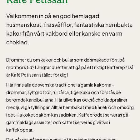
Välkommen in på en god hemlagad
husmanskost, frasvåfflor, fantastiska hembakta
kakor från vårt kakbord eller kanske en varm
choklad.
Drömmer du om kakor och bullar som de smakade förr, på
mormors tid? Längtar du efter att gå på ett riktigt kafferep? Då
är Kafé Petissan stället för dig!
Här finns alla de svenska traditionella gamla kakorna –
drömmar, syltgrottor, rulltårta, tigerkaka och förstås de
berömda kanelbullarna. Här tillverkas också chokladpraliner
med ljuvliga fyllningar. Allt är hembakat med kärlek och omsorg
i det lilla köket bakom kassadisken. Kaffebrödet serveras på
gammaldags assietter och kaffet serveras givetvis i
kaffekoppar.
Det går också bra att beställa för avhämtning direkt av