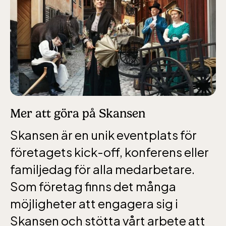
Bergbanan
Bergbanan har
öppet under
påsken, helger i
Mer att göra på Skansen
april och därefter
dagligen.
Skansen är en unik eventplats för
Bergbanan kostar
företagets kick-off, konferens eller
35:- för uppfärd
familjedag för alla medarbetare.
och nedfärd för alla
Som företag finns det många
över 4 år.
Rullstolsburna med
möjligheter att engagera sig i
ledsagare åker
Skansen och stötta vårt arbete att