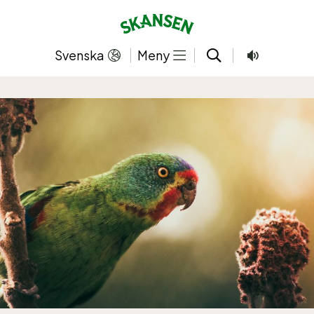
Hoppa
till
innehållet
Svenska
Meny