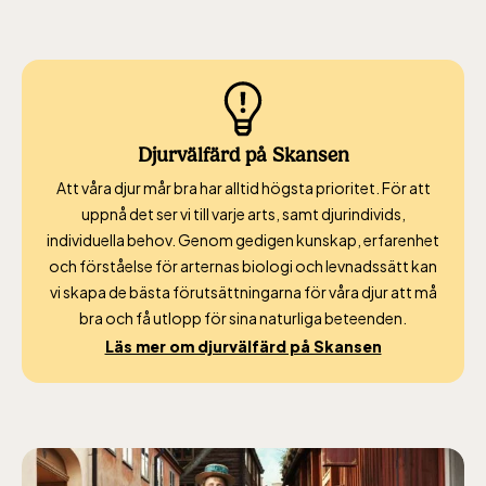
alla dagar 10-16, maj-september 10-18,
oktober-december vardagar 10-15 helger
10-16
Djurvälfärd på Skansen
Att våra djur mår bra har alltid högsta prioritet. För att
uppnå det ser vi till varje arts, samt djurindivids,
Baltic Sea Science Center inkluderad i
individuella behov. Genom gedigen kunskap, erfarenhet
entrén
och förståelse för arternas biologi och levnadssätt kan
vi skapa de bästa förutsättningarna för våra djur att må
bra och få utlopp för sina naturliga beteenden.
jan-mars vardagar 10-15, helger 10-16, april
Läs mer om djurvälfärd på Skansen
alla dagar 10-16, maj-september 10-18,
oktober-december vardagar 10-15 helger
10-16