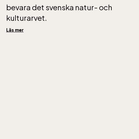
gratis.
bevara det svenska natur- och
kulturarvet.
Läs mer
Skansen-Akvariet
Öppnar 10 alla dagar, se kalendariet för
exakta öppettider. Entré tillkommer