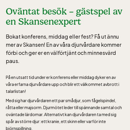
Oväntat besök – gästspel av
en Skansenexpert
Bokat konferens, middag eller fest? Få ut ännu
mer av Skansen! En av våra djurvårdare kommer
förbi och ger er en välförtjänt och minnesvärd
paus.
På en utsatt tid under er konferens eller middag dyker en av
våra erfarna djurvårdare upp och blir ett välkommet avbrott i
talarlistan!
Med sig har djurvårdaren ett par smådjur, som fågelspindel,
råtta eller majsorm. Djurmötet leder till spännande samtal och
oväntade lärdomar. Alternativt kan djurvårdaren ta med sig
spår av större djur: ett kranie, ett skinn eller varför inte
björnspillning.