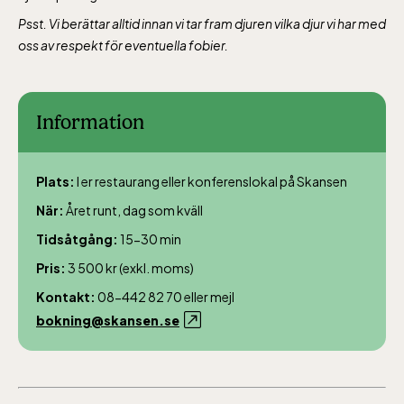
Psst. Vi berättar alltid innan vi tar fram djuren vilka djur vi har med
oss av respekt för eventuella fobier.
Information
Plats:
I er restaurang eller konferenslokal på Skansen
När:
Året runt, dag som kväll
Tidsåtgång:
15-30 min
Pris:
3 500 kr (exkl. moms)
Kontakt:
08-442 82 70 eller mejl
bokning@skansen.se
Lill-Skansen, inkluderad i entrén
jan-mars vardagar 10-15, helger 10-16, april