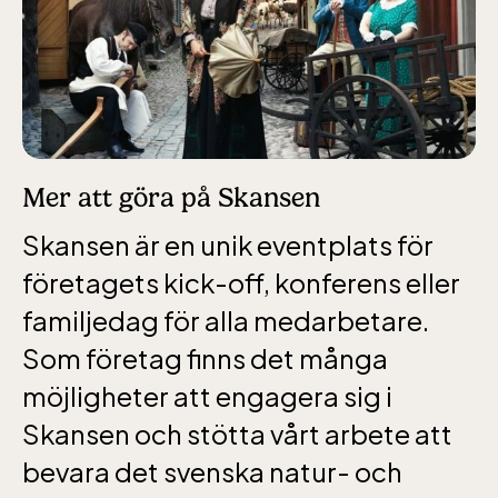
jan-mars vardagar 10-15, helger 10-16, april
alla dagar 10-16, maj-september 10-18,
oktober-december vardagar 10-15 helger
10-16
Mer att göra på Skansen
Skansen är en unik eventplats för
företagets kick-off, konferens eller
Bergbanan
familjedag för alla medarbetare.
Som företag finns det många
Bergbanan har
möjligheter att engagera sig i
öppet under
Skansen och stötta vårt arbete att
påsken, helger i
bevara det svenska natur- och
april och därefter