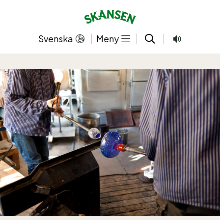
Hoppa
till
innehållet
Svenska
Meny