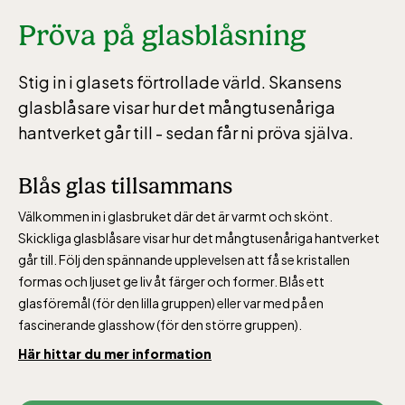
Pröva på glasblåsning
Stig in i glasets förtrollade värld. Skansens
glasblåsare visar hur det mångtusenåriga
hantverket går till - sedan får ni pröva själva.
Blås glas tillsammans
Välkommen in i glasbruket där det är varmt och skönt.
Skickliga glasblåsare visar hur det mångtusenåriga hantverket
går till. Följ den spännande upplevelsen att få se kristallen
formas och ljuset ge liv åt färger och former. Blås ett
glasföremål (för den lilla gruppen) eller var med på en
fascinerande glasshow (för den större gruppen).
Här hittar du mer information