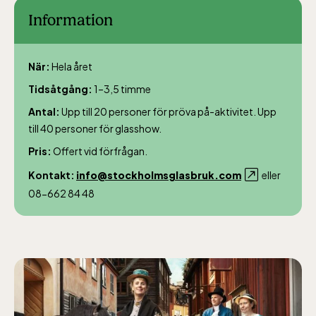
Information
När:
Hela året
Lill-Skansen, inkluderad i entrén
Tidsåtgång:
1–3,5 timme
Antal:
Upp till 20 personer för pröva på-aktivitet. Upp
jan-mars vardagar 10-15, helger 10-16, april
till 40 personer för glasshow.
alla dagar 10-16, maj-september 10-18,
Pris:
Offert vid förfrågan.
oktober-december vardagar 10-15 helger
Kontakt:
info@stockholmsglasbruk.com
eller
10-16
08-662 84 48
Baltic Sea Science Center inkluderad i
entrén