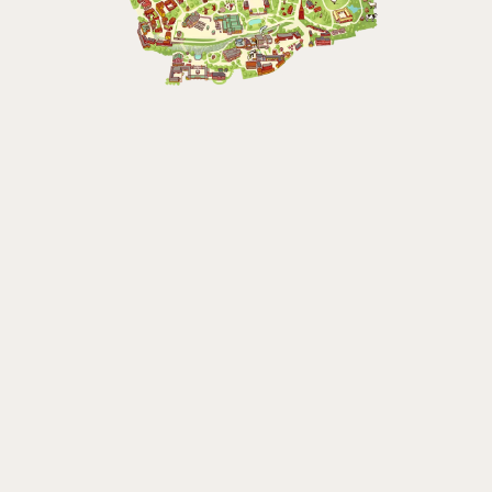
Bergbanan
Bergbanan har
öppet under
påsken, helger i
april och därefter
dagligen.
Bergbanan kostar
35:- för uppfärd
och nedfärd för alla
över 4 år.
Rullstolsburna med
ledsagare åker
gratis.