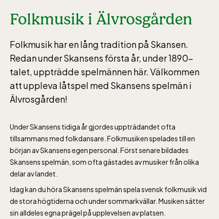
Folkmusik i Älvrosgården
Folkmusik har en lång tradition på Skansen.
Redan under Skansens första år, under 1890-
talet, uppträdde spelmännen här. Välkommen
att uppleva låtspel med Skansens spelmän i
Älvrosgården!
Under Skansens tidiga år gjordes uppträdandet ofta
tillsammans med folkdansare. Folkmusiken spelades till en
början av Skansens egen personal. Först senare bildades
Skansens spelmän, som ofta gästades av musiker från olika
Lill-Skansen, inkluderad i entrén
delar av landet.
Idag kan du höra Skansens spelmän spela svensk folkmusik vid
jan-mars vardagar 10-15, helger 10-16, april
de stora högtiderna och under sommarkvällar. Musiken sätter
sin alldeles egna prägel på upplevelsen av platsen.
alla dagar 10-16, maj-september 10-18,