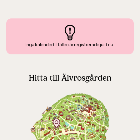
oktober-december vardagar 10-15 helger
10-16
Inga kalendertillfällen är registrerade just nu.
Baltic Sea Science Center inkluderad i
entrén
Hitta till Älvrosgården
jan-mars vardagar 10-15, helger 10-16, april
alla dagar 10-16, maj-september 10-18,
oktober-december vardagar 10-15 helger
10-16